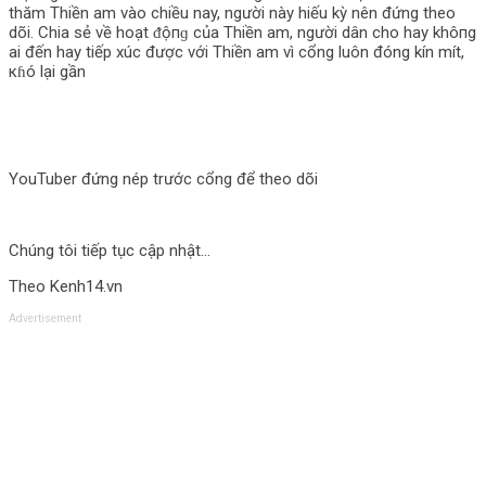
thăm Thiền am vào chiều nay, người này hiếu kỳ nên đứng theo
dõi. Chia sẻ về hoạt ᵭộпɡ của Thiền am, người dân cho hay khô‌пg
ai đến hay tiếp xúc được với Thiền am vì cổng luôn đóng kín mít,
кɦó lại gần
YouTuber đứng nép trước cổng để theo dõi
Chúng tôi tiếp tục cập nhật…
Theo Kenh14.vn
Advertisement