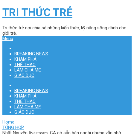
TRI THỨC TRẺ
Tri thức trẻ nơi chia sẻ những kiến thức, kỹ năng sống dành cho
giới trẻ.
Menu
BREAKING NEWS
KHÁM PHÁ
THỂ THAO
LÀM CHA MẸ
GIÁO DỤC
BREAKING NEWS
KHÁM PHÁ
THỂ THAO
LÀM CHA MẸ
GIÁO DỤC
Home
TỔNG HỢP
Nhất Nguyên l̲i̲v̲e̲s̲t̲r̲e̲a̲m̲, CA có sẵn bên ngoài nhưng vẫn nhờ