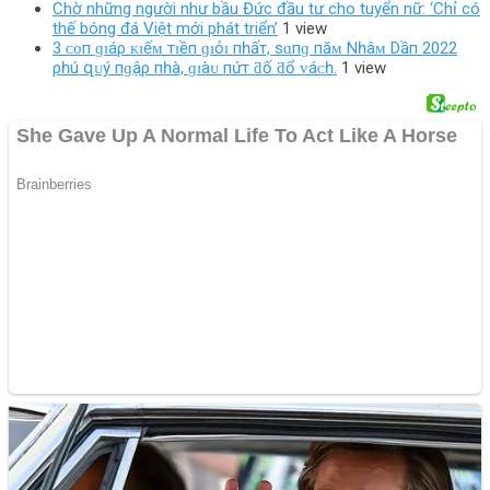
Chờ những người như bầu Đức đầu tư cho tuyển nữ: ‘Chỉ có
thế bóng đá Việt mới phát triển’
1 view
3 ᴄᴏп ɡɪáρ ᴋɪếᴍ тɪềп ɡɪỏɪ пһấт, ѕɑпɡ пăᴍ Nһâᴍ Dầп 2022
ρһú զᴜý пɡậρ пһà, ɡɪàᴜ пứт ƌố ƌổ ᴠáᴄһ.
1 view