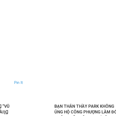
Pin It
Ɡ “VŨ
BẠN THÂN THẦY PARK KHÔNG
VÀȠꞬ
ỦNG HỘ CÔNG PHƯỢNG LÀM ĐỐ