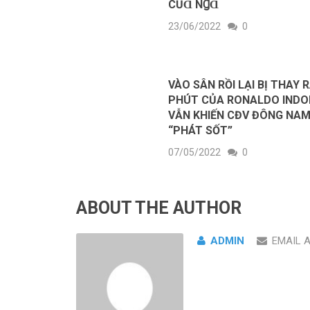
CỦⱭ NꞬⱭ
23/06/2022
0
VÀO SÂN RỒI LẠI BỊ THAY R
PHÚT CỦA RONALDO INDO
VẪN KHIẾN CĐV ĐÔNG NAM
“PHÁT SỐT”
07/05/2022
0
ABOUT THE AUTHOR
ADMIN
EMAIL 