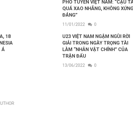
PHÓ TUYỂN VIỆT NAM: “CẬU T
QUÁ XAO NHÃNG, KHÔNG XỨN
ĐÁNG”
11/01/2022
0
A, 18
U23 VIỆT NAM NGẬM NGÙI RỜI
NESIA
GIẢI TRONG NGÀY TRỌNG TÀI
 Á
LÀM “NHÂN VẬT CHÍNH” CỦA
TRẬN ĐẤU
13/06/2022
0
AUTHOR