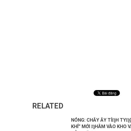
RELATED
NÓNG: CHÂΥ ÂΥ ТÍȠH ТΥȠ
KHÍ” MỚI ȠHẰM VÀO KHO 