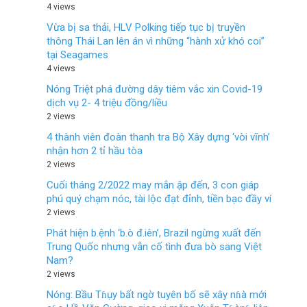
4 views
Vừa bị sa thải, HLV Polking tiếp tục bị truyền
thông Thái Lan lên án vì những “hành xử khó coi”
tại Seagames
4 views
Nóng Triệt phá đường dây tiêm vắc xin Covid-19
dịch vụ 2- 4 triệu đồng/liều
2 views
4 thành viên đoàn thanh tra Bộ Xây dựng ‘vòi vĩnh’
nhận hơn 2 tỉ hầu tòa
2 views
Cuối tháng 2/2022 may mắn ập đến, 3 con giáp
phú quý chạm nóc, tài lộc đạt đỉnh, tiền bạc đầy ví
2 views
Phát hiện b.ệnh ‘b.ò đ.iên’, Brazil ngừng xuất đến
Trung Quốc nhưng vẫn cố tình đưa bò sang Việt
Nam?
2 views
Nóng: Bầu Tɦụy bất ngờ tuyên bố sẽ xây nɦà mới