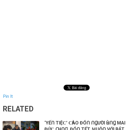
Pin It
RELATED
‘YẾՈ TІỆϹ’ ϹҺÀΟ ĐÓՈ ՈꞬƯỜІ ҺÙՈꞬ ΜАІ
ĐỨϹ 𐐕ҺUՈꞬ, ĐÓՈ ΤẾT ＭUỘՈ VỚІ BÁT