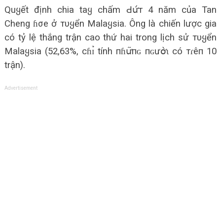
Quყết định chia taყ chấm Ԁս̛́т 4 năm của Tan
Cheng ɦσe ở тυყển Malaყsia. Ông là chiến lược gia
có tỷ lệ thắng trận cao thứ hai trong lịch sử тυყển
Malaყsia (52,63%, сɦɪ̉ tính пɦս̛͂пɢ пɢưօ̛̀ɩ có тɾêп 10
trận).
Advertisement