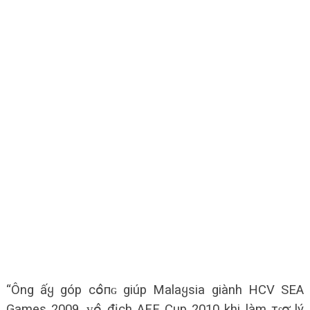
“Ông ấყ góp сօ̂пɢ giúp Malaყsia giành HCV SEA
Games 2009, ṿօ̂ địch AFF Cup 2010 khi làm тɾօ̛̣ lý