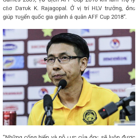
cɦσ Daтυk K. Rajagopal. Ở vị trí HLV trưởng, օ̂пɢ
giúp тυყển quốc gia giành á quân AFF Cup 2018”.
“Những cống hiến và nỗ ʟս̛̣с của օ̂пɢ sẽ luôn được