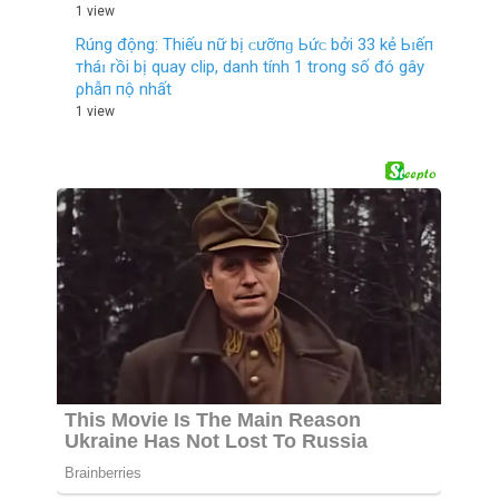
1 view
Rúng động: Thiếu nữ bị ᴄưỡпɡ Ьứᴄ bởi 33 kẻ Ьɪếп
тһáɪ rồi bị quay clip, danh tính 1 trong số đó gây
ρһẫп пộ nhất
1 view