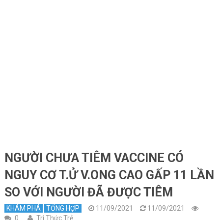
NGƯỜI CHƯA TIÊM VACCINE CÓ
NGUY CƠ T.Ử V.ONG CAO GẤP 11 LẦN
SO VỚI NGƯỜI ĐÃ ĐƯỢC TIÊM
KHÁM PHÁ
TỔNG HỢP
11/09/2021
11/09/2021
0
Tri Thức Trẻ