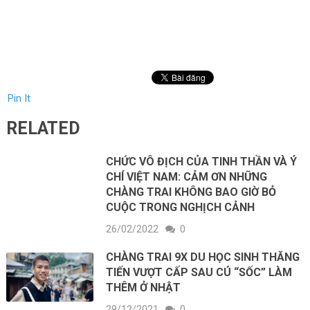
Pin It
RELATED
CHỨC VÔ ĐỊCH CỦA TINH THẦN VÀ Ý
CHÍ VIỆT NAM: CẢM ƠN NHỮNG
CHÀNG TRAI KHÔNG BAO GIỜ BỎ
CUỘC TRONG NGHỊCH CẢNH
26/02/2022
0
CHÀNG TRAI 9X DU HỌC SINH THĂNG
TIẾN VƯỢT CẤP SAU CÚ “SỐC” LÀM
THÊM Ở NHẬT
29/12/2021
0