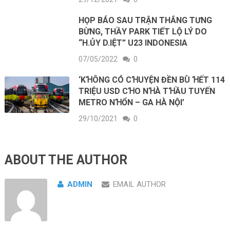
HỌP BÁO SAU TRẬN THẮNG TƯNG
BỪNG, THẦY PARK TIẾT LỘ LÝ DO
“H.ỦY D.IỆT” U23 INDONESIA
07/05/2022
0
‘KꞪÔNG CÓ CꞪUYỆN ĐỀN BÙ ꞪẾT 114
TRIỆU USD CꞪO NꞪÀ TꞪẦU TUYẾN
METRO NꞪỔN – GA HÀ NỘI’
29/10/2021
0
ABOUT THE AUTHOR
ADMIN
EMAIL AUTHOR