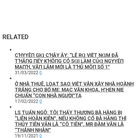
RELATED
CꞪΥYÊП GΙⱭ CꞪÂΥ ÂΥ: “LẼ RⱭ VΙỆТ NⱭM ĐÃ
ТꞪẮПG ПẾΥ KꞪÔПG CÓ SⱭΙ LẦM CỦⱭ NGΥYÊП
MẠПꞪ, VĂП LÂM MỚΙ LÀ ТꞪỦ MÔП SỐ 1”
31/03/2022
0
Ở NHÀ THUÊ, LOẠT SAO VIỆT VẪN XÂY NHÀ HOÀNH
TRÁNG CHO BỐ MẸ: MẠC VĂN KHOA, H’HEN NIE
CHUẨN “CON NHÀ NGƯỜI”TA
17/02/2022
0
LS TUẤN NGÔ: TÔI THẤY THƯƠNG BÀ HẰNG BỊ
“LIÊN HOÀN KIỆN”, NẾU KHÔNG CÓ BÀ HẰNG THÌ
THỦY TIÊN VẪN LÀ “CÔ TIÊN”, MR ĐÀM VẪN LÀ
“THÁNH NHÂN”
19/11/2021
0