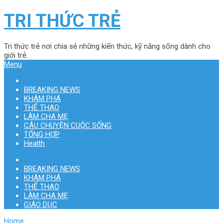
TRI THỨC TRẺ
Tri thức trẻ nơi chia sẻ những kiến thức, kỹ năng sống dành cho
giới trẻ.
Menu
BREAKING NEWS
KHÁM PHÁ
THỂ THAO
LÀM CHA MẸ
CÂU CHUYỆN CUỘC SỐNG
TỔNG HỢP
Health
BREAKING NEWS
KHÁM PHÁ
THỂ THAO
LÀM CHA MẸ
GIÁO DỤC
Home