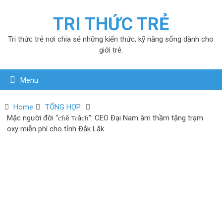
TRI THỨC TRẺ
Tri thức trẻ nơi chia sẻ những kiến thức, kỹ năng sống dành cho
giới trẻ.
Menu
Home
TỔNG HỢP
Mặc người đời “ƈɦê тɾáƈɦ”: CEO Đại Nam âm thầm tặng trạm
oxy miễn phí cho tỉnh Đắk Lắk.