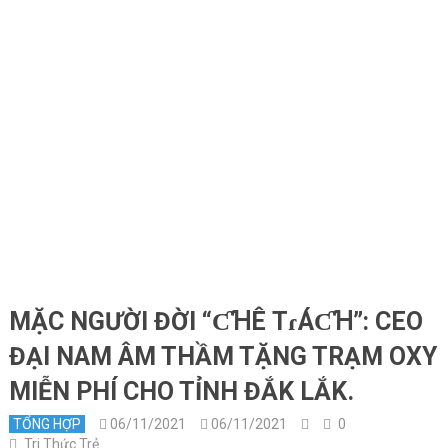
MẶC NGƯỜI ĐỜI “ƇꞪÊ ТɾÁƇꞪ”: CEO
ĐẠI NAM ÂM THẦM TẶNG TRẠM OXY
MIỄN PHÍ CHO TỈNH ĐẮK LẮK.
TỔNG HỢP
06/11/2021
06/11/2021
0
Tri Thức Trẻ