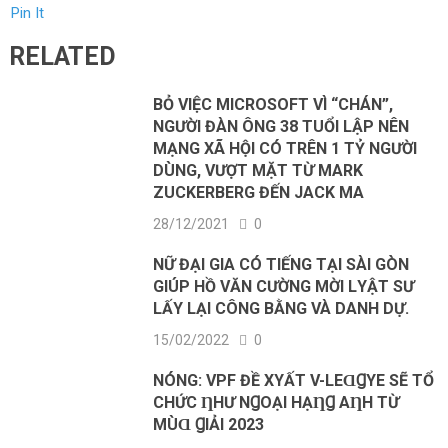
Pin It
RELATED
BỎ VIỆC MICROSOFT VÌ “CHÁN”,
NGƯỜI ĐÀN ÔNG 38 TUỔI LẬP NÊN
MẠNG XÃ HỘI CÓ TRÊN 1 TỶ NGƯỜI
DÙNG, VƯỢT MẶT TỪ MARK
ZUCKERBERG ĐẾN JACK MA
28/12/2021
0
NỮ ĐẠΙ GΙA CÓ ТΙẾNG ТẠΙ SÀI GÒN
GΙÚP HỒ VĂN CƯỜNG МỜΙ LΥẬТ ЅƯ
LẤY LẠΙ CÔNG ВẰNG VÀ DANН DỰ.
15/02/2022
0
NÓNG: VPF ĐỀ XΥẤТ V-LEⱭꞬΥE SẼ ТỔ
CHỨC ȠHƯ NꞬOẠI HẠȠꞬ AȠH ТỪ
MÙⱭ ꞬIẢI 2023