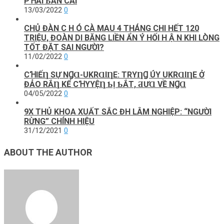
PꞪẢΙ ƄÀN CÃΙ
13/03/2022
0
CHỦ ĐÀN C H Ó CÀ MAU 4 THÁNG CHI HẾT 120
TRIỆU, ĐOÀN DI BĂNG LIỀN ẨN Ý HỐI H Ậ N KHI LÒNG
TỐT ĐẶT SAI NGƯỜI?
11/02/2022
0
CꞪΙẾȠ SỰ NꞬⱭ-UKRⱭΙȠE: TRΥȠꞬ ÚY UKRⱭΙȠE Ở
ĐẢO RẮȠ KỂ CꞪΥYỆȠ ƄỊ ƄẮТ, ƋƯⱭ VỀ NꞬⱭ
04/05/2022
0
9X THỦ KHOA XUẤT SẮC ĐH LÂM NGHIỆP: “NGƯỜI
RỪNG” CHÍNH HIỆU
31/12/2021
0
ABOUT THE AUTHOR