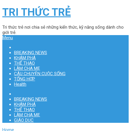
TRI THỨC TRẺ
Tri thức trẻ nơi chia sẻ những kiến thức, kỹ năng sống dành cho
giới trẻ.
Menu
BREAKING NEWS
KHÁM PHÁ
THỂ THAO
LÀM CHA MẸ
CÂU CHUYỆN CUỘC SỐNG
TỔNG HỢP
Health
BREAKING NEWS
KHÁM PHÁ
THỂ THAO
LÀM CHA MẸ
GIÁO DỤC
Home