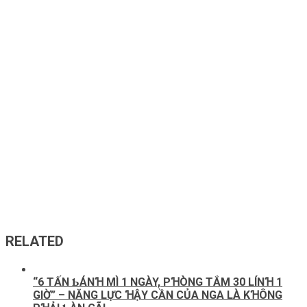
RELATED
“6 TẤN ƄÁNꞪ MÌ 1 NGÀY, PꞪÒNG TẮM 30 LÍNꞪ 1
GΙỜ” – NĂNG LỰC ꞪẬΥ CẦN CỦA NGA LÀ KꞪÔNG