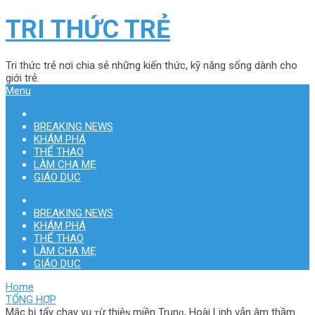
TRI THỨC TRẺ
Tri thức trẻ nơi chia sẻ những kiến thức, kỹ năng sống dành cho
giới trẻ.
Menu
BREAKING NEWS
KHÁM PHÁ
THỂ THAO
LÀM CHA MẸ
GIÁO DỤC
BREAKING NEWS
KHÁM PHÁ
THỂ THAO
LÀM CHA MẸ
GIÁO DỤC
Home
TỔNG HỢP
Mặc b‌ị tẩy chay vụ ᴛừ thiệɴ miền Trunɡ, Hoài Linh vẫn âm thầm