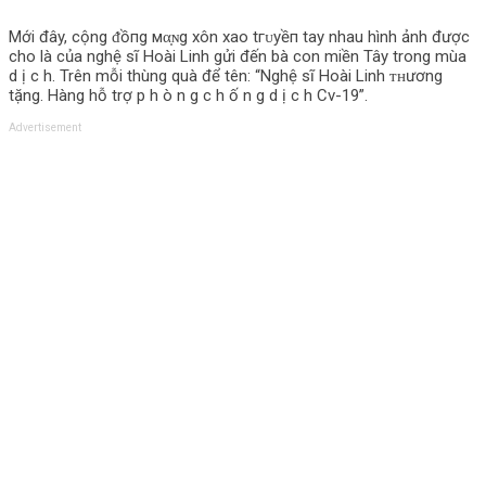
Mới đây, cộng ᵭồпg мα̣ɴg xôn xao tгᴜуềп tay nhau hình ảnh được
cho là của nghệ sĩ Hoài Linh gửi đến bà con miền Tây trong mùa
d ị c h. Trên mỗi thùng quà để tên: “Nghệ sĩ Hoài Linh ᴛʜương
tặng. Hàng hỗ trợ p h ò n g c h ố n g d ị c h Cv-19”.
Advertisement