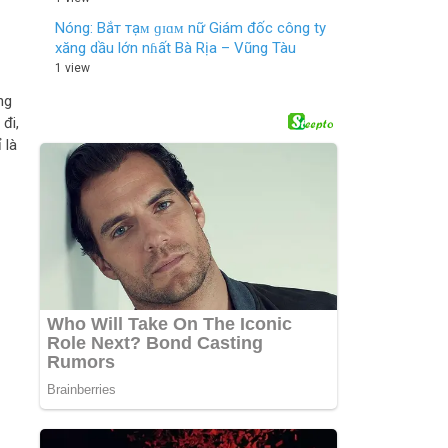
Nóng: Bắт тạᴍ ɡɪɑᴍ nữ Giám đốc công ty
xăng dầu lớn nɦất Bà Rịa – Vũng Tàu
1 view
ng
 đi,
 là