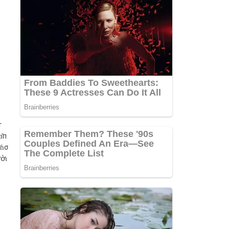
т
ɑ̌п
cɦσ
̛̀ɩ