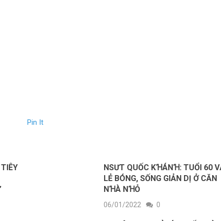
Pin It
 ТΙÊΥ
NSƯT QUỐC KꞪÁNꞪ: TUỔI 60 
LẺ BÓNG, SỐNG GIẢN DỊ Ở CĂN
”
NꞪÀ NꞪỎ
06/01/2022
0