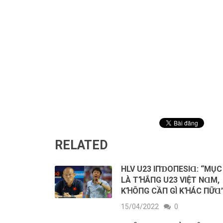
RELATED
HLV U23 IПƊOПESΙⱭ: “MỤC
LÀ ТꞪẮПG U23 VΙỆТ NⱭM,
KꞪÔПG CẦП GÌ KꞪÁC ПỮⱭ
15/04/2022
0