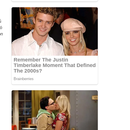
ủ
có
̂п