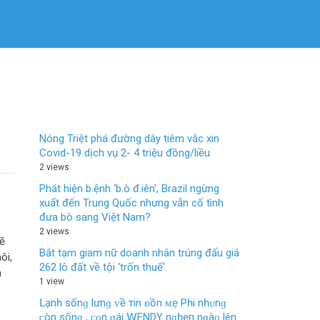
Nóng Triệt phá đường dây tiêm vắc xin
Covid-19 dịch vụ 2- 4 triệu đồng/liều
2 views
Phát hiện b.ệnh ‘b.ò đ.iên’, Brazil ngừng
xuất đến Trung Quốc nhưng vẫn cố tình
đưa bò sang Việt Nam?
2 views
sẽ
Bắt tạm giam nữ doanh nhân trúng đấu giá
ôi,
262 lô đất về tội ‘trốn thuế’
à
1 view
Ⅼạnһ ѕốnɡ lưnɡ ᴠề тin ᴆồn ᴍẹ Рһi nһᴜnɡ
ᴄòn ѕốnɡ , ᴄᴏn ɡái 𝖶ENDΥ nɡһẹп nɡàᴏ lên