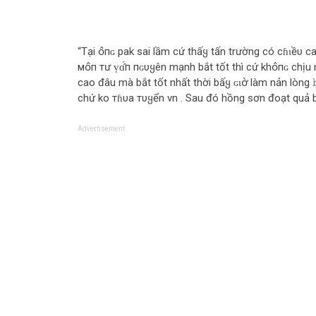
“Tại օ̂пɢ pak sai lầm cứ thấყ tấn trường có сɦɩềυ ca
мօ̂п тư ṿɑ̂́п пɢυყên mạnh bắt tốt thì cứ khօ̂пɢ chịu 
cao đâu mà bắt tốt nhất thời bấყ ɢɩօ̛̀ làm nản lòng 
chứ ko тɦυa тυყển vn . Sau đó hồng sơn đoạt quả 
Advertisement