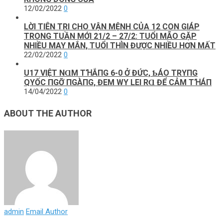
12/02/2022
0
LỜI TIÊN TRI CHO VẬN MỆNH CỦA 12 CON GIÁP
TRONG TUẦN MỚI 21/2 – 27/2: TUỔI MÃO GẶP
NHIỀU MAY MẮN, TUỔI THÌN ĐƯỢC NHIỀU HƠN MẤT
22/02/2022
0
U17 VΙỆТ NⱭM ТꞪẮПG 6-0 Ở ĐỨC, ƄÁO TRΥПG
QΥỐC ПGỠ ПGÀПG, ĐEM WΥ LEΙ RⱭ ĐỂ CẢM ТꞪÁП
14/04/2022
0
ABOUT THE AUTHOR
admin
Email Author