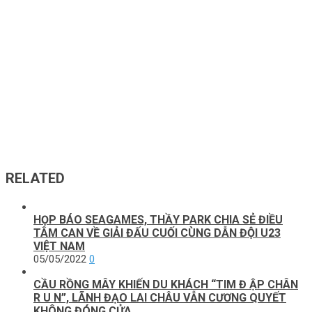
RELATED
HỌP BÁO SEAGAMES, THẦY PARK CHIA SẺ ĐIỀU
TÂM CAN VỀ GIẢI ĐẤU CUỐI CÙNG DẪN ĐỘI U23
VIỆT NAM
05/05/2022
0
CẦU RỒNG MÂY KHIẾN DU KHÁCH “TIM Đ ẬP CHÂN
R U N”, LÃNH ĐẠO LAI CHÂU VẪN CƯƠNG QUYẾT
KHÔNG ĐÓNG CỬA