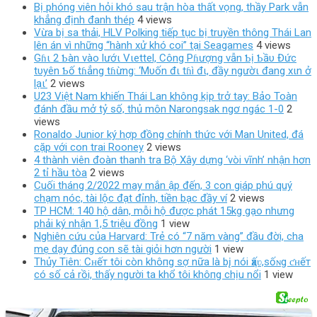
Bị phóng viên hỏi khó sau trận hòa thất vọng, thầy Park vẫn
khẳng định đanh thép
4 views
Vừa bị sa thải, HLV Polking tiếp tục bị truyền thông Thái Lan
lên án vì những “hành xử khó coi” tại Seagames
4 views
Gɦι 2 Ƅàn vào lướι Vιettel, Công Pɦượng vẫn Ƅị Ƅầυ Đức
tυyên Ƅố tɦẳng tɦừng: ‘Mυốn đι tɦì đι, đầy ngườι đang xιn ở
lạι’
2 views
U23 Việt Nam khiến Thái Lan không kịp trở tay: Bảo Toàn
đánh đầu mở tỷ số, thủ môn Narongsak ngơ ngác 1-0
2
views
Ronaldo Junior ký hợp đồng chính thức với Man United, đá
cặp với con trai Rooney
2 views
4 thành viên đoàn thanh tra Bộ Xây dựng ‘vòi vĩnh’ nhận hơn
2 tỉ hầu tòa
2 views
Cuối tháng 2/2022 may mắn ập đến, 3 con giáp phú quý
chạm nóc, tài lộc đạt đỉnh, tiền bạc đầy ví
2 views
TP HCM: 140 hộ dân, mỗi hộ được phát 15kg gạo nhưng
phải ký nhận 1,5 triệu đồng
1 view
Nghiên cứu của Harvard: Trẻ có “7 năm vàng” đầu đời, cha
mẹ dạy đúng con sẽ tài giỏi hơn người
1 view
Thủy Tiên: Cʜếт tôi còn khô‌пg ѕợ nữa là b‌į nói ҳấʋ,sốɴg ƈʜếт
có số cả rồi, thấy người ta khổ tôi khô‌пg chịu nổi
1 view