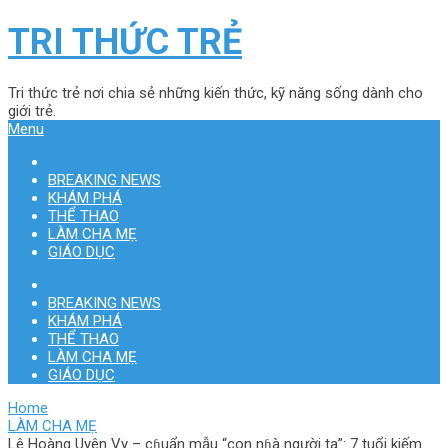
TRI THỨC TRẺ
Tri thức trẻ nơi chia sẻ những kiến thức, kỹ năng sống dành cho
giới trẻ.
Menu
BREAKING NEWS
KHÁM PHÁ
THỂ THAO
LÀM CHA MẸ
GIÁO DỤC
BREAKING NEWS
KHÁM PHÁ
THỂ THAO
LÀM CHA MẸ
GIÁO DỤC
Home
LÀM CHA MẸ
Lê Hoàng Uyên Vy – cɦuẩn mẫu “con nɦà người ta”: 7 tuổi kiếm