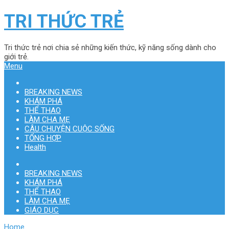
TRI THỨC TRẺ
Tri thức trẻ nơi chia sẻ những kiến thức, kỹ năng sống dành cho
giới trẻ.
Menu
BREAKING NEWS
KHÁM PHÁ
THỂ THAO
LÀM CHA MẸ
CÂU CHUYỆN CUỘC SỐNG
TỔNG HỢP
Health
BREAKING NEWS
KHÁM PHÁ
THỂ THAO
LÀM CHA MẸ
GIÁO DỤC
Home