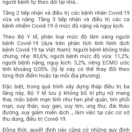
người bệnh tự theo dõi tại nhà…
Tầng 2 tiếp nhận và điều trị các bệnh nhân Covid-19
vừa và nặng. Tầng 3 tiếp nhận và điều trị các ca
bệnh nhiễm Covid-19 ở mức độ nặng và nguy kịch.
Theo Bộ Y tế, phân loại mức độ lâm sàng người
bệnh Covid-19 (dựa trên phân tích tình hình dịch
bệnh Covid-19 tại Việt Nam): Người bệnh không triệu
chứng, nhẹ: 83,6%; người bệnh mức độ vừa: 11,2%;
người bệnh nặng, nguy kịch: 5,2%, riêng ECMO ước
tính khoảng 0,05%. (tỷ lệ này có thể thay đổi theo
từng thời điểm hoặc tại mỗi địa phương).
Đặc biệt, trong quá trình xây dựng tháp điều trị ba
tầng này, Bộ Y tế lưu ý không bố trí phụ nữ mang
thai, mắc bệnh mạn tính như hen phế quản, tim phổi
mạn, suy thận, suy gan, suy tim, ung thư, đái tháo
đường, suy giảm miễn dịch…, làm việc tại các cơ sở
thu dung, điều trị Covid-19.
Đồng thời, quyết định này cũng có những quy định