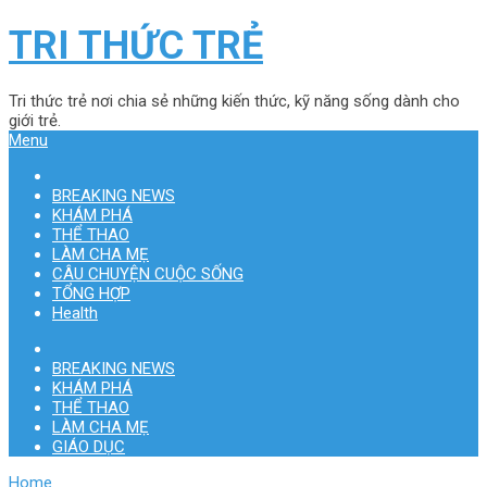
TRI THỨC TRẺ
Tri thức trẻ nơi chia sẻ những kiến thức, kỹ năng sống dành cho
giới trẻ.
Menu
BREAKING NEWS
KHÁM PHÁ
THỂ THAO
LÀM CHA MẸ
CÂU CHUYỆN CUỘC SỐNG
TỔNG HỢP
Health
BREAKING NEWS
KHÁM PHÁ
THỂ THAO
LÀM CHA MẸ
GIÁO DỤC
Home