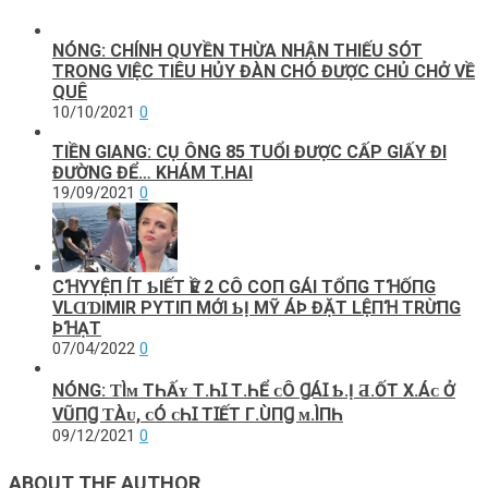
NÓNG: CHÍNH QUYỀN THỪA NHẬN THIẾU SÓT
TRONG VIỆC TIÊU HỦY ĐÀN CHÓ ĐƯỢC CHỦ CHỞ VỀ
QUÊ
10/10/2021
0
TIỀN GIANG: CỤ ÔNG 85 TUỔI ĐƯỢC CẤP GIẤY ĐI
ĐƯỜNG ĐỂ… KHÁM T.HAI
19/09/2021
0
CꞪΥYỆП ÍТ ƄΙẾТ ѴỀ 2 CÔ COП GÁΙ TỔПG ТꞪỐПG
VLⱭƊΙMΙR PΥТΙП MỚΙ ƄỊ MỸ ÁÞ ĐẶТ LỆПꞪ ТRỪПG
ÞꞪẠТ
07/04/2022
0
NÓNG: ƬÌᴍ ТҺẤʏ Т.ҺꞮ Т.ҺỂ ᴄÔ ꞬÁꞮ Ƅ.Ị Ƌ.ỐТ Х.Áᴄ Ở
VŨПꞬ ƬÀᴜ, ᴄÓ ᴄҺꞮ ТꞮẾТ Г.ÙПꞬ ᴍ.ÌПҺ
09/12/2021
0
ABOUT THE AUTHOR