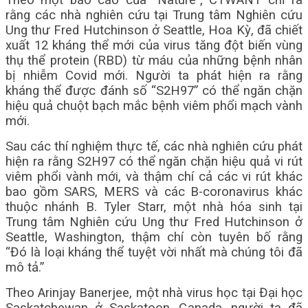
Theo một báo cáo của “Nature”, CTWANT chỉ ra
rằng các nhà nghiên cứu tại Trung tâm Nghiên cứu
Ung thư Fred Hutchinson ở Seattle, Hoa Kỳ, đã chiết
xuất 12 kháng thể mới của virus tăng đột biến vùng
thụ thể protein (RBD) từ máu của những bệnh nhân
bị nhiễm Covid mới. Người ta phát hiện ra rằng
kháng thể được đánh số “S2H97” có thể ngăn chặn
hiệu quả chuột bạch mắc bệnh viêm phổi mạch vành
mới.
Sau các thí nghiệm thực tế, các nhà nghiên cứu phát
hiện ra rằng S2H97 có thể ngăn chặn hiệu quả vi rút
viêm phổi vành mới, và thậm chí cả các vi rút khác
bao gồm SARS, MERS và các B-coronavirus khác
thuộc nhánh B. Tyler Starr, một nhà hóa sinh tại
Trung tâm Nghiên cứu Ung thư Fred Hutchinson ở
Seattle, Washington, thậm chí còn tuyên bố rằng
“Đó là loại kháng thể tuyệt vời nhất mà chúng tôi đã
mô tả.”
Theo Arinjay Banerjee, một nhà virus học tại Đại học