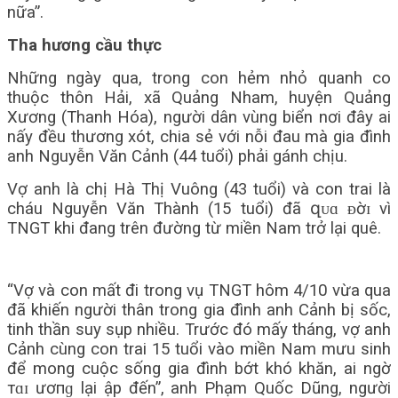
nữa”.
Tha hương cầu thực
Những ngày qua, trong con hẻm nhỏ quanh co
thuộc thôn Hải, xã Quảng Nham, huyện Quảng
Xương (Thanh Hóa), người dân vùng biển nơi đây ai
nấy đều thương xót, chia sẻ với nỗi đau mà gia đình
anh Nguyễn Văn Cảnh (44 tuổi) phải gánh chịu.
Vợ anh là chị Hà Thị Vuông (43 tuổi) và con trai là
cháu Nguyễn Văn Thành (15 tuổi) đã զᴜɑ ᴆờɪ vì
TNGT khi đang trên đường từ miền Nam trở lại quê.
“Vợ và con mất đi trong vụ TNGT hôm 4/10 vừa qua
đã khiến người thân trong gia đình anh Cảnh bị sốc,
tinh thần suy sụp nhiều. Trước đó mấy tháng, vợ anh
Cảnh cùng con trai 15 tuổi vào miền Nam mưu sinh
để mong cuộc sống gia đình bớt khó khăn, ai ngờ
тɑɪ ươпɡ lại ập đến”, anh Phạm Quốc Dũng, người