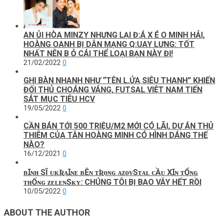
AN ỦI HÒA MINZY NHƯNG LẠI Đ:Á X É O MINH HẢI,
HOÀNG OANH BỊ DÂN MẠNG Q:UAY LƯNG: TỐT
NHẤT NÊN B Ỏ CÁI THỂ LOẠI BẠN NÀY ĐI!
21/02/2022
0
GHI BÀN NHANH NHƯ “TÊN L.ỬA SIÊU THANH” KHIẾN
ĐỐI THỦ CHOÁNG VÁNG, FUTSAL VIỆT NAM TIẾN
SÁT MỤC TIÊU HCV
19/05/2022
0
CẦN BÁN TỚI 500 TRIỆU/M2 MỚI CÓ LÃI, DỰ ÁN THỦ
THIÊM CỦA TÂN HOÀNG MINH CÓ HÌNH DÁNG THẾ
NÀO?
16/12/2021
0
ʙꞮɴʜ SĨ ᴜᴋƦᴀꞮɴᴇ ʙÊɴ ᴛƦᴏɴɢ ᴀᴢᴏᴠSᴛᴀʟ ᴄẦᴜ XꞮɴ ᴛỔɴɢ
ᴛʜỐɴɢ ᴢᴇʟᴇɴSᴋʏ: CHÚNG TÔI BỊ BAO VÂY HẾT RỒI
10/05/2022
0
ABOUT THE AUTHOR