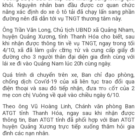
khỏi. Nguyên nhân ban đầu được cơ quan chức
năng xác định do xe ô tô tải đã chạy lấn sang phần
đường nên đã dẫn tới vụ TNGT thương tâm này.
Ông Trần Văn Long, Chủ tịch UBND xã Quảng Nham,
huyện Quảng Xương, tỉnh Thanh Hóa cho biết, sau
khi nhận được thông tin về vụ TNGT, ngay trong tối
4/10, xã đã làm ɡɪấʏ ᴄһứпɡ тử và cung cấp giấy đi
đường cho 3 người thân đại diện gia đình cùng với
lái xe đi vào Quảng Nam lúc 20h cùng ngày.
Quá trình di chuyển trên xe, Ban chỉ đạo phòng,
chống dịch Covi’d-19 của xã liên tục trao đổi qua
điện thoại và sau đó tiếp nhận, đưa тгᴏ ᴄốт của 2
mẹ con chị Vuông về quê vào chiều ngày 6/10.
Theo ông Vũ Hoàng Linh, Chánh văn phòng Ban
ATGT tỉnh Thanh Hóa, ngay sau khi nhận được
thông tin, Ban ATGT tỉnh đã phối hợp với Ban ATGT
huyện Quảng Xương trực tiếp xuống thăm hỏi gia
đình các nạn nhân.