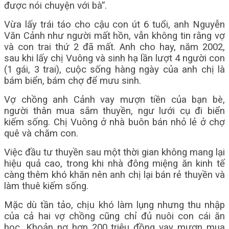
được nói chuyện với bà”.
Vừa lấy trái táo cho cậu con út 6 tuổi, anh Nguyễn
Văn Cảnh như người mất hồn, vẫn không tin rằng vợ
và con trai thứ 2 đã mất. Anh cho hay, năm 2002,
sau khi lấy chị Vuông và sinh hạ lần lượt 4 người con
(1 gái, 3 trai), cuộc sống hàng ngày của anh chị là
bám biển, bám chợ để mưu sinh.
Vợ chồng anh Cảnh vay mượn tiền của bạn bè,
người thân mua sắm thuyền, ngư lưới cụ đi biển
kiếm sống. Chị Vuông ở nhà buôn bán nhỏ lẻ ở chợ
quê và chăm con.
Việc đầu tư thuyền sau một thời gian không mang lại
hiệu quả cao, trong khi nhà đông miệng ăn kinh tế
càng thêm khó khăn nên anh chị lại bán rẻ thuyền và
làm thuê kiếm sống.
Mặc dù tần tảo, chịu khó làm lụng nhưng thu nhập
của cả hai vợ chồng cũng chỉ đủ nuôi con cái ăn
học. Khoản nợ hơn 200 triệu đồng vay mượn mua