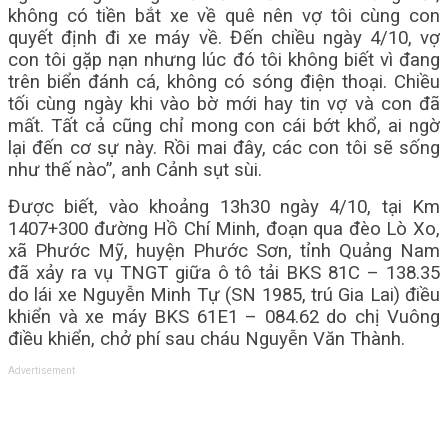
không có tiền bắt xe về quê nên vợ tôi cùng con
quyết định đi xe máy về. Đến chiều ngày 4/10, vợ
con tôi gặp nạn nhưng lúc đó tôi không biết vì đang
trên biển đánh cá, không có sóng điện thoại. Chiều
tối cùng ngày khi vào bờ mới hay tin vợ và con đã
mất. Tất cả cũng chỉ mong con cái bớt khổ, ai ngờ
lại đến cơ sự này. Rồi mai đây, các con tôi sẽ sống
như thế nào”, anh Cảnh sụt sùi.
Được biết, vào khoảng 13h30 ngày 4/10, tại Km
1407+300 đường Hồ Chí Minh, đoạn qua đèo Lò Xo,
xã Phước Mỹ, huyện Phước Sơn, tỉnh Quảng Nam
đã xảy ra vụ TNGT giữa ô tô tải BKS 81C – 138.35
do lái xe Nguyễn Minh Tự (SN 1985, trú Gia Lai) điều
khiển và xe máy BKS 61E1 – 084.62 do chị Vuông
điều khiển, chở phí sau cháu Nguyễn Văn Thành.
Advertisement