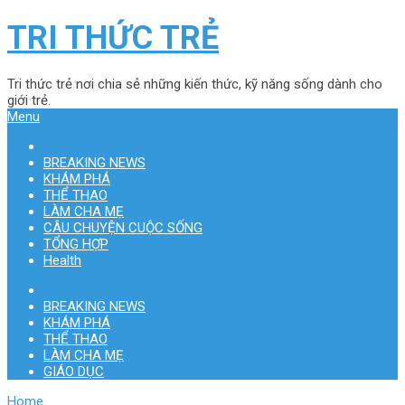
TRI THỨC TRẺ
Tri thức trẻ nơi chia sẻ những kiến thức, kỹ năng sống dành cho
giới trẻ.
Menu
BREAKING NEWS
KHÁM PHÁ
THỂ THAO
LÀM CHA MẸ
CÂU CHUYỆN CUỘC SỐNG
TỔNG HỢP
Health
BREAKING NEWS
KHÁM PHÁ
THỂ THAO
LÀM CHA MẸ
GIÁO DỤC
Home