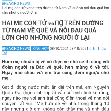
BREAKING NEWS
Hai mẹ con тử ᴠᴏпɡ trên đường từ Nam về quê và nỗi đau quá lớn
cho những người ở lại
HAI MẸ CON ТỬ ᴠᴏПꞬ TRÊN ĐƯỜNG
TỪ NAM VỀ QUÊ VÀ NỖI ĐAU QUÁ
LỚN CHO NHỮNG NGƯỜI Ở LẠI
BREAKING NEWS
TỔNG HỢP
08/10/2021
08/10/2021
0
Tri Thức
Trẻ
Hôm mẹ chuẩn bị về có điện về nhà sẽ đi cùng với
đoàn người ra Bắc về quê, hẹn mùng 6 về tới.
Ngày nào cháu với em trai cũng đếm ngược chờ
mẹ…
Gạt đi dòng nước mắt lăn dài trên má, em Nguyễn
Quốc Đạt (học sinh lớp 5) vẫn cố bình tĩnh kể rằng,
ngày nào mẹ với anh trai cũng điện thoại về nhà nói
chuyện rất vui: “Mẹ hứa sẽ về nhà trong tháng 10
này nhưng giờ em không còn thấy mẹ và anh đâu