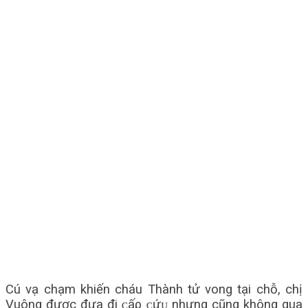
Cú vạ chạm khiến cháu Thành tử vong tại chỗ, chị
Vuông được đưa đi ᴄấρ ᴄứᴜ nhưng cũng không qua