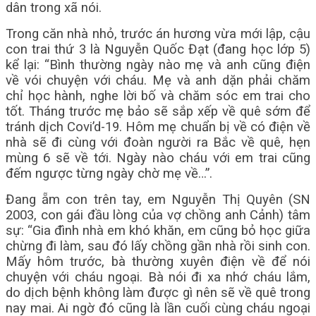
dân trong xã nói.
Trong căn nhà nhỏ, trước án hương vừa mới lập, cậu
con trai thứ 3 là Nguyễn Quốc Đạt (đang học lớp 5)
kể lại: “Bình thường ngày nào mẹ và anh cũng điện
về vói chuyện với cháu. Mẹ và anh dặn phải chăm
chỉ học hành, nghe lời bố và chăm sóc em trai cho
tốt. Tháng trước mẹ bảo sẽ sắp xếp về quê sớm để
tránh dịch Covi’d-19. Hôm mẹ chuẩn bị về có điện về
nhà sẽ đi cùng với đoàn người ra Bắc về quê, hẹn
mùng 6 sẽ về tới. Ngày nào cháu với em trai cũng
đếm ngược từng ngày chờ mẹ về…”.
Đang ẵm con trên tay, em Nguyễn Thị Quyên (SN
2003, con gái đầu lòng của vợ chồng anh Cảnh) tâm
sự: “Gia đình nhà em khó khăn, em cũng bỏ học giữa
chừng đi làm, sau đó lấy chồng gần nhà rồi sinh con.
Mấy hôm trước, bà thường xuyên điện về để nói
chuyện với cháu ngoại. Bà nói đi xa nhớ cháu lắm,
do dịch bệnh không làm được gì nên sẽ về quê trong
nay mai. Ai ngờ đó cũng là lần cuối cùng cháu ngoại