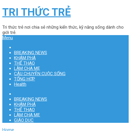
TRI THỨC TRẺ
Tri thức trẻ nơi chia sẻ những kiến thức, kỹ năng sống dành cho
giới trẻ.
Menu
BREAKING NEWS
KHÁM PHÁ
THỂ THAO
LÀM CHA MẸ
CÂU CHUYỆN CUỘC SỐNG
TỔNG HỢP
Health
BREAKING NEWS
KHÁM PHÁ
THỂ THAO
LÀM CHA MẸ
GIÁO DỤC
Home