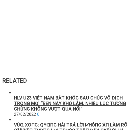
RELATED
HLV U23 VIỆT NAM BẬT KHÓC SAU CHỨC VÔ ĐỊCH
TRONG MƠ: “BÊN NÀY KHỔ LẮM, NHIỀU LÚC TƯỞNG
CHỪNG KHÔNG VƯỢT QUA NỔI”
27/02/2022
0
VỪⱭ XOПG: QΥⱭПG HẢΙ ТRẢ LỜΙ ÞꞪỎПG ѴẤП LÀM RÕ