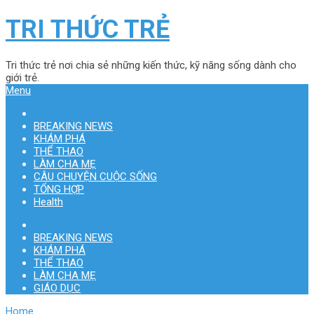
TRI THỨC TRẺ
Tri thức trẻ nơi chia sẻ những kiến thức, kỹ năng sống dành cho
giới trẻ.
Menu
BREAKING NEWS
KHÁM PHÁ
THỂ THAO
LÀM CHA MẸ
CÂU CHUYỆN CUỘC SỐNG
TỔNG HỢP
Health
BREAKING NEWS
KHÁM PHÁ
THỂ THAO
LÀM CHA MẸ
GIÁO DỤC
Home