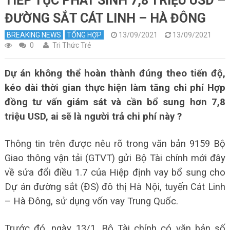
TIẾP TỤC PHÁT SINH 7,8 TRIỆU USD –
ĐƯỜNG SẮT CÁT LINH – HÀ ĐÔNG
BREAKING NEWS
TỔNG HỢP
13/09/2021
13/09/2021
0
Tri Thức Trẻ
Dự án không thể hoàn thành đúng theo tiến độ,
kéo dài thời gian thực hiện làm tăng chi phí Hợp
đồng tư vấn giám sát và cần bổ sung hơn 7,8
triệu USD, ai sẽ là người trả chi phí này ?
Thông tin trên được nêu rõ trong văn bản 9159 Bộ
Giao thông vận tải (GTVT) gửi Bộ Tài chính mới đây
về sửa đổi điều 1.7 của Hiệp định vay bổ sung cho
Dự án đường sắt (ĐS) đô thị Hà Nội, tuyến Cát Linh
– Hà Đông, sử dụng vốn vay Trung Quốc.
Trước đó, ngày 13/1, Bộ Tài chính có văn bản số