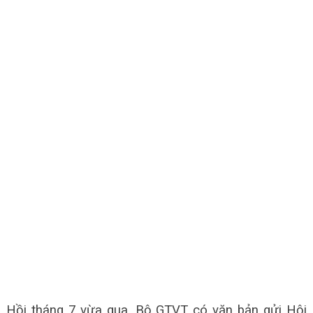
Hồi tháng 7 vừa qua, Bộ GTVT có văn bản gửi Hội