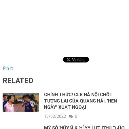
Pin It
RELATED
CHÍNH THỨC! CLB HÀ NỘI CHỐT
TƯƠNG LAI CỦA QUANG HẢI, ‘HẸN
NGÀY’ XUẤT NGOẠI
13/02/2022
0
MỸ SỞ ꞪỮΥ ѴŨ K.ꞪÍ ΥY LỰC ПꞪƯ “ƄÚⱭ