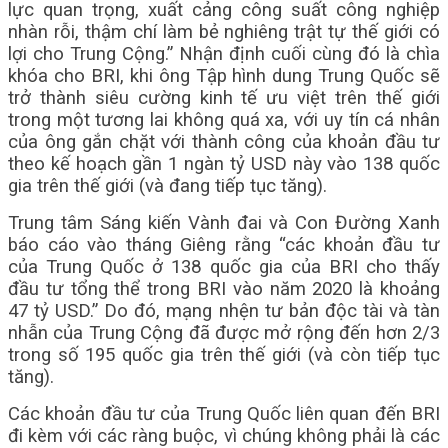
lực quan trọng, xuất cảng công suất công nghiệp
nhàn rỗi, thậm chí làm bẻ nghiêng trật tự thế giới có
lợi cho Trung Cộng.” Nhận định cuối cùng đó là chìa
khóa cho BRI, khi ông Tập hình dung Trung Quốc sẽ
trở thành siêu cường kinh tế ưu việt trên thế giới
trong một tương lai không quá xa, với uy tín cá nhân
của ông gắn chặt với thành công của khoản đầu tư
theo kế hoạch gần 1 ngàn tỷ USD này vào 138 quốc
gia trên thế giới (và đang tiếp tục tăng).
Trung tâm Sáng kiến Vành đai và Con Đường Xanh
báo cáo vào tháng Giêng rằng “các khoản đầu tư
của Trung Quốc ở 138 quốc gia của BRI cho thấy
đầu tư tổng thể trong BRI vào năm 2020 là khoảng
47 tỷ USD.” Do đó, mạng nhện tư bản độc tài và tàn
nhẫn của Trung Cộng đã được mở rộng đến hơn 2/3
trong số 195 quốc gia trên thế giới (và còn tiếp tục
tăng).
Các khoản đầu tư của Trung Quốc liên quan đến BRI
đi kèm với các ràng buộc, vì chúng không phải là các