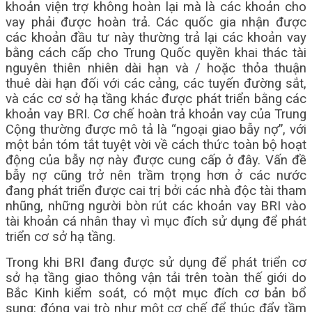
khoản viện trợ không hoàn lại mà là các khoản cho
vay phải được hoàn trả. Các quốc gia nhận được
các khoản đầu tư này thường trả lại các khoản vay
bằng cách cấp cho Trung Quốc quyền khai thác tài
nguyên thiên nhiên dài hạn và / hoặc thỏa thuận
thuê dài hạn đối với các cảng, các tuyến đường sắt,
và các cơ sở hạ tầng khác được phát triển bằng các
khoản vay BRI. Cơ chế hoàn trả khoản vay của Trung
Cộng thường được mô tả là “ngoại giao bẫy nợ”, với
một bản tóm tắt tuyệt vời về cách thức toàn bộ hoạt
động của bẫy nợ này được cung cấp ở đây. Vấn đề
bẫy nợ cũng trở nên trầm trọng hơn ở các nước
đang phát triển được cai trị bởi các nhà độc tài tham
nhũng, những người bòn rút các khoản vay BRI vào
tài khoản cá nhân thay vì mục đích sử dụng để phát
triển cơ sở hạ tầng.
Trong khi BRI đang được sử dụng để phát triển cơ
sở hạ tầng giao thông vận tải trên toàn thế giới do
Bắc Kinh kiểm soát, có một mục đích cơ bản bổ
sung: đóng vai trò như một cơ chế để thúc đẩy tầm