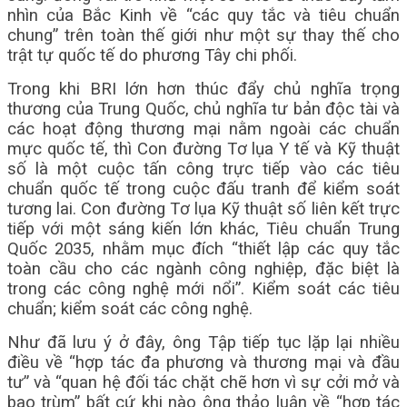
nhìn của Bắc Kinh về “các quy tắc và tiêu chuẩn
chung” trên toàn thế giới như một sự thay thế cho
trật tự quốc tế do phương Tây chi phối.
Trong khi BRI lớn hơn thúc đẩy chủ nghĩa trọng
thương của Trung Quốc, chủ nghĩa tư bản độc tài và
các hoạt động thương mại nằm ngoài các chuẩn
mực quốc tế, thì Con đường Tơ lụa Y tế và Kỹ thuật
số là một cuộc tấn công trực tiếp vào các tiêu
chuẩn quốc tế trong cuộc đấu tranh để kiểm soát
tương lai. Con đường Tơ lụa Kỹ thuật số liên kết trực
tiếp với một sáng kiến ​​lớn khác, Tiêu chuẩn Trung
Quốc 2035, nhằm mục đích “thiết lập các quy tắc
toàn cầu cho các ngành công nghiệp, đặc biệt là
trong các công nghệ mới nổi”. Kiểm soát các tiêu
chuẩn; kiểm soát các công nghệ.
Như đã lưu ý ở đây, ông Tập tiếp tục lặp lại nhiều
điều về “hợp tác đa phương và thương mại và đầu
tư” và “quan hệ đối tác chặt chẽ hơn vì sự cởi mở và
bao trùm” bất cứ khi nào ông thảo luận về “hợp tác