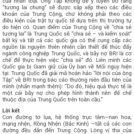
của nhân loại. Ông Tập không để ý tuyên bố rằng
“tương lai chung” sẽ được sắp xếp theo các điều
khoản của Trung Cộng, chứ không phải theo các
điều kiện của trật tự quốc tế dựa trên thị trường tự
do hiện có. Quan điểm của Trung Cộng về “chia sẻ
tương lai” là Trung Quốc sẽ “chia sẻ – và kiểm soát”
bất kỳ và tất cả các quốc gia có thể cung cấp các
nguồn tài nguyên thiên nhiên cần thiết để thúc đẩy
ngành công nghiệp Trung Quốc, và bẫy nợ BRI là cơ
chế để thực hiện việc “chia sẻ” đó. Liên minh các
Quốc gia bị Giam giữ của Ủy ban về Mối nguy hiện
tại: Trung Quốc đã giải mã hoàn hảo “lời nói của ông
Tập” về BRI trong báo cáo thường niên đầu tiên của
mình (nhấn mạnh thêm): “Do đó, hiệu quả thực tế là
một cái bẫy nợ cho phép hình thành nên đế chế
thuộc địa của Trung Quốc trên toàn cầu.”
Lời kết
Con đường tơ lụa, hệ thống trục tâm—nan hoa,
mạng nhện, Rồng Nhện (Bắc Kinh) —tất cả các con
đường đều dẫn đến Trung Cộng. Lòng vị tha của