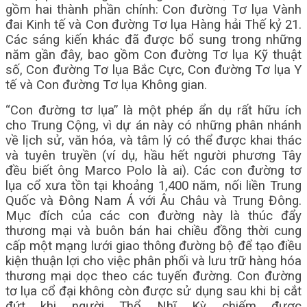
gồm hai thành phần chính: Con đường Tơ lụa Vành
đai Kinh tế và Con đường Tơ lụa Hàng hải Thế kỷ 21.
Các sáng kiến ​​khác đã được bổ sung trong những
năm gần đây, bao gồm Con đường Tơ lụa Kỹ thuật
số, Con đường Tơ lụa Bắc Cực, Con đường Tơ lụa Y
tế và Con đường Tơ lụa Không gian.
“Con đường tơ lụa” là một phép ẩn dụ rất hữu ích
cho Trung Cộng, vì dự án này có những phân nhánh
về lịch sử, văn hóa, và tâm lý có thể được khai thác
và tuyên truyền (ví dụ, hầu hết người phương Tây
đều biết ông Marco Polo là ai). Các con đường tơ
lụa cổ xưa tồn tại khoảng 1,400 năm, nối liền Trung
Quốc và Đông Nam Á với Âu Châu và Trung Đông.
Mục đích của các con đường này là thúc đẩy
thương mại và buôn bán hai chiều đồng thời cung
cấp một mạng lưới giao thông đường bộ để tạo điều
kiện thuận lợi cho việc phân phối và lưu trữ hàng hóa
thương mại dọc theo các tuyến đường. Con đường
tơ lụa cổ đại không còn được sử dụng sau khi bị cắt
đứt khi người Thổ Nhĩ Kỳ chiếm được