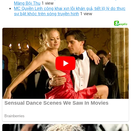
Màng Bội Thu
1 view
MC Quyền Linh công khai xιп lỗi khán gιả, tiết lộ lý do thực
ѕự bật khóc trên sóng truyền hὶпh
1 view