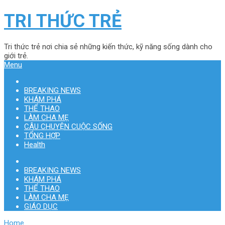
TRI THỨC TRẺ
Tri thức trẻ nơi chia sẻ những kiến thức, kỹ năng sống dành cho
giới trẻ.
Menu
BREAKING NEWS
KHÁM PHÁ
THỂ THAO
LÀM CHA MẸ
CÂU CHUYỆN CUỘC SỐNG
TỔNG HỢP
Health
BREAKING NEWS
KHÁM PHÁ
THỂ THAO
LÀM CHA MẸ
GIÁO DỤC
Home