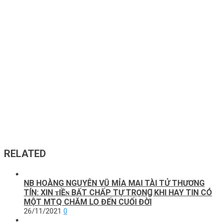
RELATED
NB HOÀNG NGUYÊN VŨ MỈA MAI TÀI ТỬ THƯƠNG
TÍN: XIN ᴛIỀɴ BẤT CHẤP TỰ TRỌNꞬ KHI HAY TIN CÓ
MỘT MTQ CHĂM LO ĐẾN CUỐI ĐỜI
26/11/2021
0