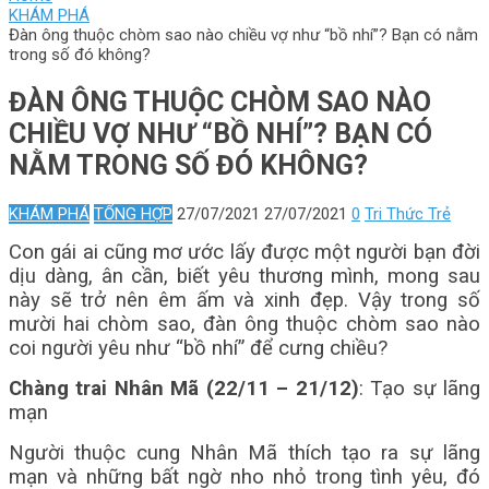
KHÁM PHÁ
Đàn ông thuộc chòm sao nào chiều vợ như “bồ nhí”? Bạn có nằm
trong số đó không?
ĐÀN ÔNG THUỘC CHÒM SAO NÀO
CHIỀU VỢ NHƯ “BỒ NHÍ”? BẠN CÓ
NẰM TRONG SỐ ĐÓ KHÔNG?
KHÁM PHÁ
TỔNG HỢP
27/07/2021
27/07/2021
0
Tri Thức Trẻ
Con gái ai cũng mơ ước lấy được một người bạn đời
dịu dàng, ân cần, biết yêu thương mình, mong sau
này sẽ trở nên êm ấm và xinh đẹp. Vậy trong số
mười hai chòm sao, đàn ông thuộc chòm sao nào
coi người yêu như “bồ nhí” để cưng chiều?
Chàng trai Nhân Mã (22/11 – 21/12)
: Tạo sự lãng
mạn
Người thuộc cung Nhân Mã thích tạo ra sự lãng
mạn và những bất ngờ nho nhỏ trong tình yêu, đó