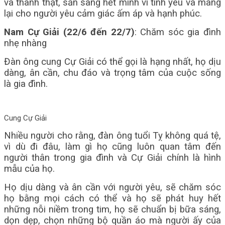
và thành thật, sẵn sàng hết mình vì tình yêu và mang
lại cho người yêu cảm giác ấm áp và hạnh phúc.
Nam Cự Giải (22/6 đến 22/7)
: Chăm sóc gia đình
nhẹ nhàng
Đàn ông cung Cự Giải có thể gọi là hạng nhất, họ dịu
dàng, ân cần, chu đáo và trọng tâm của cuộc sống
là gia đình.
Cung Cự Giải
Nhiều người cho rằng, đàn ông tuổi Tỵ không quá tệ,
vì dù đi đâu, làm gì họ cũng luôn quan tâm đến
người thân trong gia đình và Cự Giải chính là hình
mẫu của họ.
Họ dịu dàng và ân cần với người yêu, sẽ chăm sóc
họ bằng mọi cách có thể và họ sẽ phát huy hết
những nỗi niềm trong tim, họ sẽ chuẩn bị bữa sáng,
dọn dẹp, chọn những bộ quần áo mà người ấy của