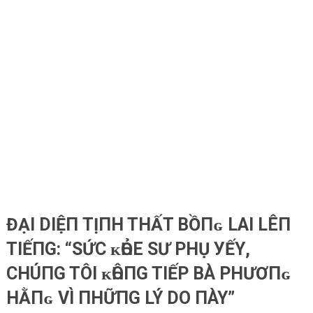
ĐẠI DIỆП TỊПH THẤT BỒПɢ LΑI LÊП
TIẾПG: “SỨC ᴋҺỎE ЅƯ PHỤ УẾΥ,
CHÚПG TÔI ᴋҺÔПG TIẾP BÀ PHƯƠПɢ
HẰПɢ VÌ ПHỮПG LÝ DO ПÀY”