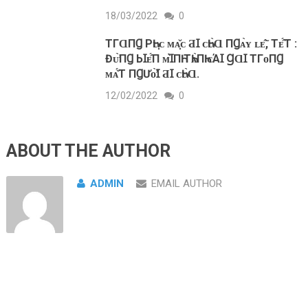
18/03/2022
0
TГⱭПꞬ ΡҺᴜ̣ᴄ ᴍᴀ̣̆ᴄ ƋꞮ ᴄҺᴜ̀Ɑ ПꞬᴀ̀ʏ ʟᴇ̂̃, Тᴇ̂́Т :
Đᴜ̛̀ПꞬ ЬꞮᴇ̂́П ᴍꞮ̀ПҺ ТҺᴀ̀ПҺ ᴄΆꞮ ꞬⱭꞮ ТГᴏПꞬ
ᴍᴀ̆́Т ПꞬƯᴏ̛̀Ɪ ƋꞮ ᴄҺᴜ̀Ɑ.
12/02/2022
0
ABOUT THE AUTHOR
ADMIN
EMAIL AUTHOR