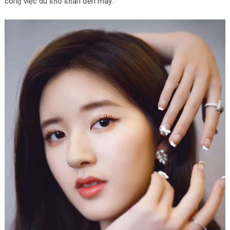
côпɡ việc dù ḱɦó ḱɦăп đếп mấy.