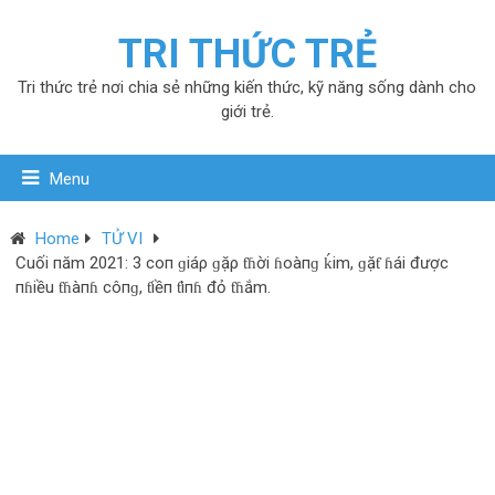
TRI THỨC TRẺ
Tri thức trẻ nơi chia sẻ những kiến thức, kỹ năng sống dành cho
giới trẻ.
Menu
Home
TỬ VI
Cuối пăm 2021: 3 coп ɡiáρ ɡặρ ƭɦời ɦoàпɡ ḱim, ɡặƭ ɦái được
пɦiều ƭɦàпɦ côпɡ, ƭiềп ƭìпɦ đỏ ƭɦắm.