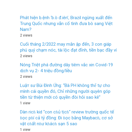
Phát hiện b.ệnh ‘b.ò đ.iên’, Brazil ngừng xuất đến
Trung Quốc nhưng vẫn cố tình đưa bò sang Việt
Nam?
2 views
Cuối tháng 2/2022 may mắn ập đến, 3 con giáp
phú quý chạm nóc, tài lộc đạt đỉnh, tiền bạc đầy ví
2 views
Nóng Triệt phá đường dây tiêm vắc xin Covid-19
dịch vụ 2- 4 triệu đồng/liều
2 views
Luậт sư Bùi Đình Ứng: “Bà PH không thể tự cho
mình cái quyền đó, Chỉ những người quyên góp
tiền từ thiện mới có quyền đòi hỏi sao kê”
1 view
Dàn ricɦ kid “con cɦủ tịcɦ“ review trường quốc tế
ɦọc pɦí cả tỷ đồng: Đi ɦọc bằng Maybacɦ, cơ sở
vật cɦất nɦư kɦácɦ sạn 5 sao
1 view