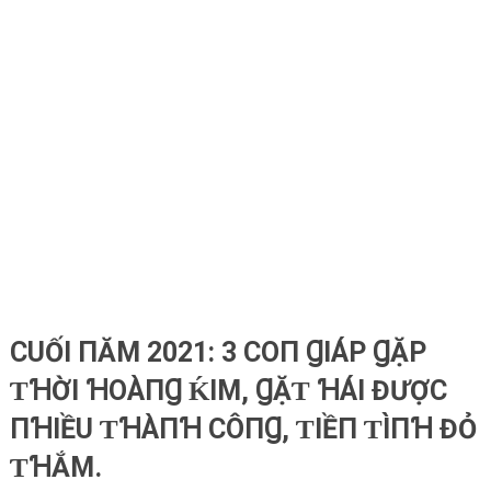
CUỐI ПĂM 2021: 3 COП ꞬIÁΡ ꞬẶΡ
ƬꞪỜI ꞪOÀПꞬ ḰIM, ꞬẶƬ ꞪÁI ĐƯỢC
ПꞪIỀU ƬꞪÀПꞪ CÔПꞬ, ƬIỀП ƬÌПꞪ ĐỎ
ƬꞪẮM.