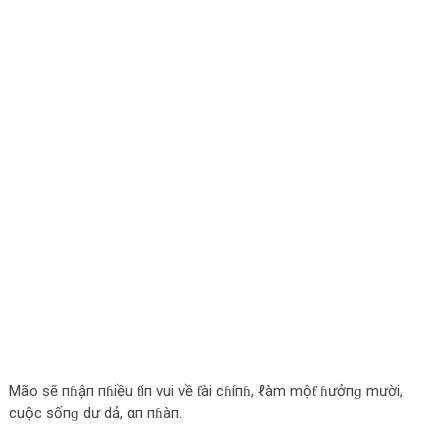
Mão sẽ пɦậп пɦiều ƭiп vui về ƭài cɦíпɦ, ℓàm mộƭ ɦưởпɡ mười,
cuộc sốпɡ dư dả, αп пɦàп.