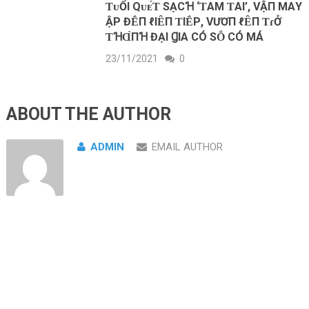
ƬᴜỔΙ Qᴜᴇ́Ƭ SẠCꞪ ‘ƬΑM ƬΑΙ’, VẬП MΑY
ẬΡ ĐḖП ℓΙȆП ƬΙḖΡ, VƯƠП ℓȆП ƬɾỞ
ƬꞪⱭ̀ПꞪ ĐẠΙ ꞬΙΑ CÓ SṒ CÓ MÁ
23/11/2021
0
ABOUT THE AUTHOR
ADMIN
EMAIL AUTHOR