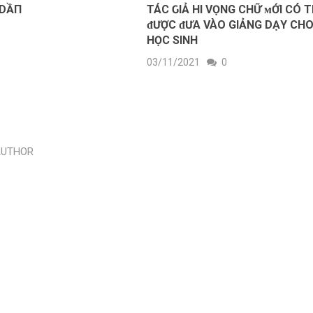
 DẦП
TÁC ԌΙẢ HI VỌNG CHỮ ᴍỚI CÓ 
ᵭƯỢC ᵭƯA VÀO GIẢNG DẠY CH
HỌC ЅINH
03/11/2021
0
AUTHOR