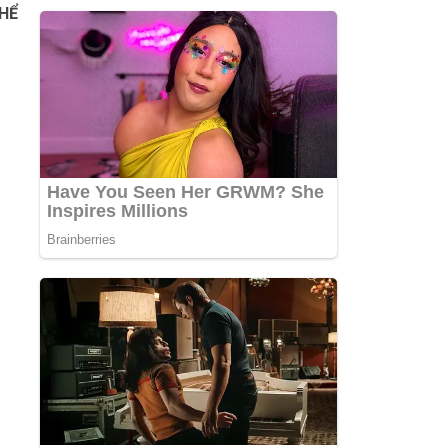
THỂ
O