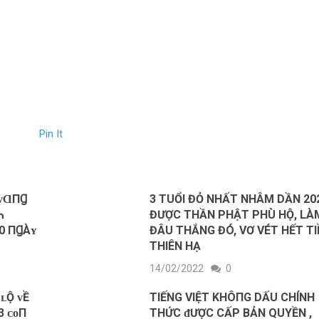
Pin It
 ᴠⱭПꞬ
3 TUỔI ĐỎ NHẤT NHÂM DẦN 20
ĐƯỢC THẦN PHẬT PHÙ HỘ, LÀ
0 ПꞬÀʏ
ĐÂU THẮNG ĐÓ, VƠ VÉT HẾT TI
THIÊN HẠ
14/02/2022
0
 ʟỘ ᴠỀ
TIẾNG VIỆT KHÔ‌ПG DẤU CHÍNH
3 ᴄᴏП
THỨC ᵭƯỢC CẤP BẢN QUYỀN ,