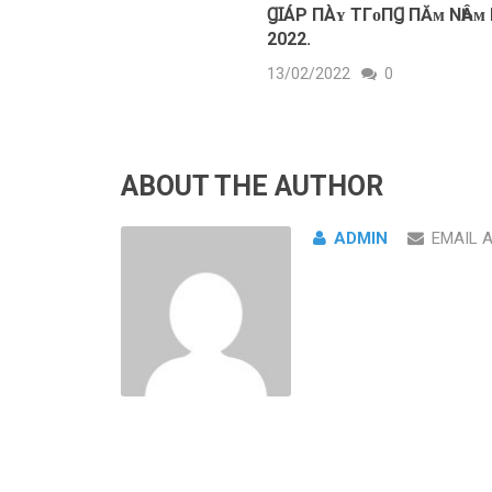
ꞬꞮÁΡ ПÀʏ ТГᴏПꞬ ПĂᴍ NҺÂᴍ
2022.
13/02/2022
0
ABOUT THE AUTHOR
ADMIN
EMAIL 