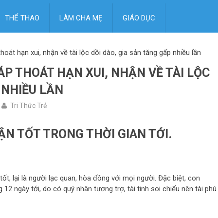
THỂ THAO
LÀM CHA MẸ
GIÁO DỤC
hoát hạn xui, nhận về tài lộc dồi dào, gia sản tăng gấp nhiều lần
IÁP THOÁT HẠN XUI, NHẬN VỀ TÀI LỘC
 NHIỀU LẦN
Tri Thức Trẻ
ẬN TỐT TRONG THỜI GIAN TỚI.
tốt, lại là người lạc quan, hòa đồng với mọi người. Đặc biệt, con
 12 ngày tới, do có quý nhân tương trợ, tài tinh soi chiếu nên tài phú