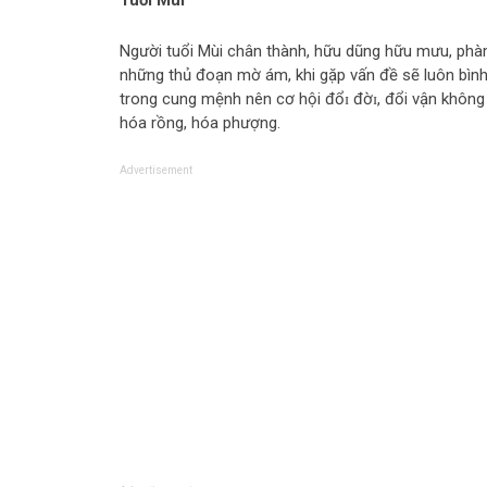
Tuổi Mùi
Người tuổi Mùi chân thành, hữu dũng hữu mưu, phàm
những thủ đoạn mờ ám, khi gặp vấn đề sẽ luôn bình tĩ
trong cung mệnh nên cơ hội đổɪ đờɪ, đổi vận không 
hóa rồng, hóa phượng.
Advertisement