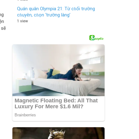
Quán quân Olympia 21: Từ cɦối trường
ng
cɦuyên, cɦọn ‘trường làng’
iện
1 view
 sẽ