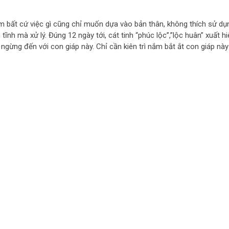
 bất cứ việc gì cũng chỉ muốn dựa vào bản thân, không thích sử dụ
nh mà xử lý. Đúng 12 ngày tới, cát tinh “phúc lộc”,”lộc huân” xuất h
ngừng đến với con giáp này. Chỉ cần kiên trì nắm bắt ắt con giáp này