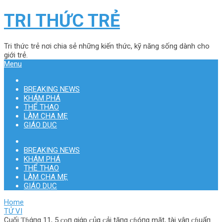
TRI THỨC TRẺ
Tri thức trẻ nơi chia sẻ những kiến thức, kỹ năng sống dành cho
giới trẻ.
Menu
BREAKING NEWS
KHÁM PHÁ
THỂ THAO
LÀM CHA MẸ
GIÁO DỤC
BREAKING NEWS
KHÁM PHÁ
THỂ THAO
LÀM CHA MẸ
GIÁO DỤC
Home
TỬ VI
Cuối Ƭɦάпg 11, 5 ᴄᴏп giάp ᴄủα ᴄải tăпg ᴄɦóпg mặt, tài vậп ᴄɦuẩп