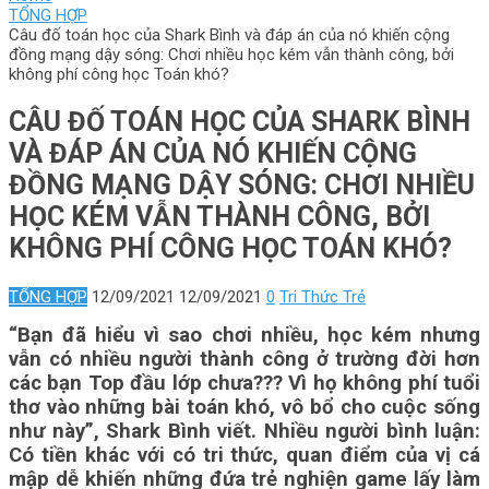
TỔNG HỢP
Câu đố toán học của Shark Bình và đáp án của nó khiến cộng
đồng mạng dậy sóng: Chơi nhiều học kém vẫn thành công, bởi
không phí công học Toán khó?
CÂU ĐỐ TOÁN HỌC CỦA SHARK BÌNH
VÀ ĐÁP ÁN CỦA NÓ KHIẾN CỘNG
ĐỒNG MẠNG DẬY SÓNG: CHƠI NHIỀU
HỌC KÉM VẪN THÀNH CÔNG, BỞI
KHÔNG PHÍ CÔNG HỌC TOÁN KHÓ?
TỔNG HỢP
12/09/2021
12/09/2021
0
Tri Thức Trẻ
“Bạn đã hiểu vì sao chơi nhiều, học kém nhưng
vẫn có nhiều người thành công ở trường đời hơn
các bạn Top đầu lớp chưa??? Vì họ không phí tuổi
thơ vào những bài toán khó, vô bổ cho cuộc sống
như này”, Shark Bình viết. Nhiều người bình luận:
Có tiền khác với có tri thức, quan điểm của vị cá
mập dễ khiến những đứa trẻ nghiện game lấy làm