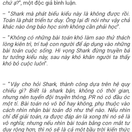
chứ ạ
?”, một độc giả bình luận.
– “
Shark mà phát biểu kiểu này là không được rồi.
Toán là phát triển tư duy. Ông lại đi nói như vậy chả
khác nào ông bảo học sinh không cần phải học
“.
– “
Không có những bài toán khó làm sao thử thách
lòng kiên trì, trí tuệ con người để áp dụng vào những
bài toán cuộc sống. Hi vọng Shark đừng truyền bá
tư tưởng kiểu này, sau này khó khăn người ta thấy
khó bỏ cuộc luôn
“.
– “
Vậy cho hỏi Shark, thành công dựa trên hệ quy
chiếu gì? Biết là shark bận, không có thời gian,
nhưng nên tuyển đội truyền thông, PR nó có đầu óc
một tí. Bài toán nó vô bổ hay không, phụ thuộc vào
cách nhìn nhận bài toán đó như thế nào. Nếu nhìn
chỉ để giải toán, ra được đáp án là xong thì nó sẽ là
vô nghĩa; nhưng nếu nhìn bài toán bằng con mắt tư
duy rộng hơn, thì nó sẽ là cả một bầu trời kiến thức