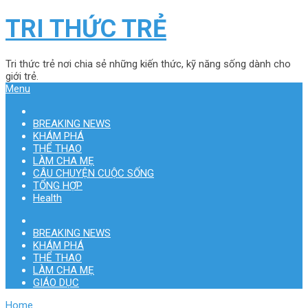
TRI THỨC TRẺ
Tri thức trẻ nơi chia sẻ những kiến thức, kỹ năng sống dành cho
giới trẻ.
Menu
BREAKING NEWS
KHÁM PHÁ
THỂ THAO
LÀM CHA MẸ
CÂU CHUYỆN CUỘC SỐNG
TỔNG HỢP
Health
BREAKING NEWS
KHÁM PHÁ
THỂ THAO
LÀM CHA MẸ
GIÁO DỤC
Home