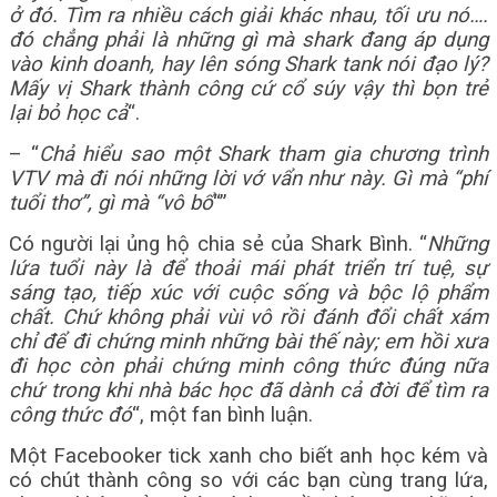
ở đó. Tìm ra nhiều cách giải khác nhau, tối ưu nó….
đó chẳng phải là những gì mà shark đang áp dụng
vào kinh doanh, hay lên sóng Shark tank nói đạo lý?
Mấy vị Shark thành công cứ cổ súy vậy thì bọn trẻ
lại bỏ học cả
“.
– “
Chả hiểu sao một Shark tham gia chương trình
VTV mà đi nói những lời vớ vẩn như này. Gì mà “phí
tuổi thơ”, gì mà “vô bổ
“”
Có người lại ủng hộ chia sẻ của Shark Bình. “
Những
lứa tuổi này là để thoải mái phát triển trí tuệ, sự
sáng tạo, tiếp xúc với cuộc sống và bộc lộ phẩm
chất. Chứ không phải vùi vô rồi đánh đổi chất xám
chỉ để đi chứng minh những bài thế này; em hồi xưa
đi học còn phải chứng minh công thức đúng nữa
chứ trong khi nhà bác học đã dành cả đời để tìm ra
công thức đó
“, một fan bình luận.
Một Facebooker tick xanh cho biết anh học kém và
có chút thành công so với các bạn cùng trang lứa,