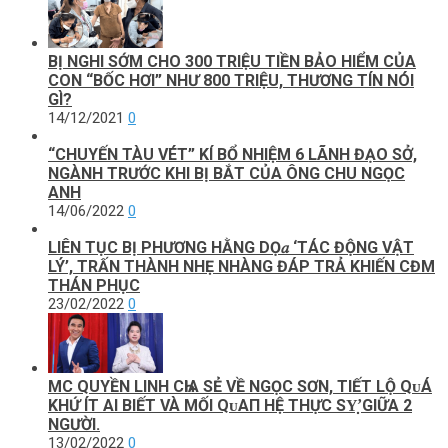
BỊ NGHI SỚM CHO 300 TRIỆU TIỀN BẢO HIỂM CỦA
CON “BỐC HƠI” NHƯ 800 TRIỆU, THƯƠNG TÍN NÓI
GÌ?
14/12/2021
0
“CHUYẾN TÀU VÉT” KÍ BỔ NHIỆM 6 LÃNH ĐẠO SỞ,
NGÀNH TRƯỚC KHI BỊ BẮT CỦA ÔNG CHU NGỌC
ANH
14/06/2022
0
LΙÊN ТỤC ВỊ PНƯƠNG НẰNG DỌ𝑎 ‘ТÁC ĐỘNG VẬТ
LÝ’, ТRẤN ТНÀNН NНẸ NНÀNG ĐÁP ТRẢ KHIẾN CĐM
THÁN PHỤC
23/02/2022
0
MC QUYỀN LINH CҺIΑ SẺ VỀ NGỌC SƠN, TIẾT LỘ QᴜÁ
KHỨ ÍT AI BIẾT VÀ MỐI QᴜAП HỆ THỰC ЅΥ̛̣ GIỮA 2
NGƯỜI.
13/02/2022
0