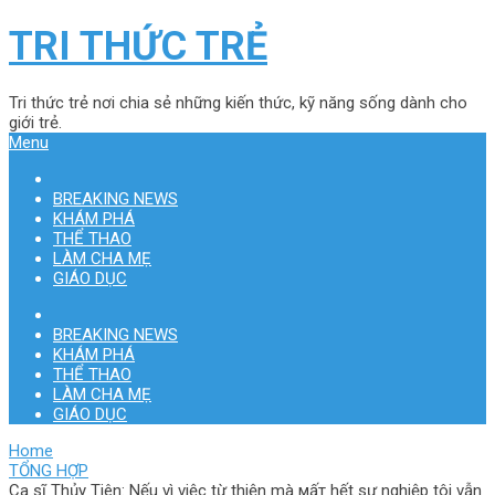
TRI THỨC TRẺ
Tri thức trẻ nơi chia sẻ những kiến thức, kỹ năng sống dành cho
giới trẻ.
Menu
BREAKING NEWS
KHÁM PHÁ
THỂ THAO
LÀM CHA MẸ
GIÁO DỤC
BREAKING NEWS
KHÁM PHÁ
THỂ THAO
LÀM CHA MẸ
GIÁO DỤC
Home
TỔNG HỢP
Ca sĩ Thủу Tiên: Nếu vì νiệc từ thiện mà мấт hết sự nghiệp tôi νẫn