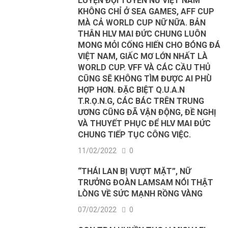
LUYỆN ĐỘI TUYỂN NỮ VIỆT NAM
KHÔNG CHỈ Ở SEA GAMES, AFF CUP
MÀ CẢ WORLD CUP NỮ NỮA. BẢN
THÂN HLV MAI ĐỨC CHUNG LUÔN
MONG MỎI CỐNG HIẾN CHO BÓNG ĐÁ
VIỆT NAM, GIẤC MƠ LỚN NHẤT LÀ
WORLD CUP. VFF VÀ CÁC CẦU THỦ
CŨNG SẼ KHÔNG TÌM ĐƯỢC AI PHÙ
HỢP HƠN. ĐẶC BIỆT Q.U.A.N
T.R.Ọ.N.G, CÁC BÁC TRÊN TRUNG
ƯƠNG CŨNG ĐÃ VẬN ĐỘNG, ĐỀ NGHỊ
VÀ THUYẾT PHỤC ĐỂ HLV MAI ĐỨC
CHUNG TIẾP TỤC CÔNG VIỆC.
11/02/2022
0
“THÁI LAN BỊ VƯỢT MẶT”, NỮ
TRƯỞNG ĐOÀN LAMSAM NÓI THẬT
LÒNG VỀ SỨC MẠNH RỒNG VÀNG
07/02/2022
0