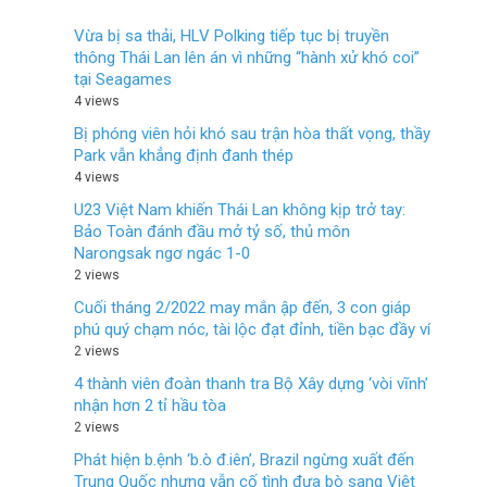
Vừa bị sa thải, HLV Polking tiếp tục bị truyền
thông Thái Lan lên án vì những “hành xử khó coi”
tại Seagames
4 views
Bị phóng viên hỏi khó sau trận hòa thất vọng, thầy
Park vẫn khẳng định đanh thép
4 views
U23 Việt Nam khiến Thái Lan không kịp trở tay:
Bảo Toàn đánh đầu mở tỷ số, thủ môn
Narongsak ngơ ngác 1-0
2 views
Cuối tháng 2/2022 may mắn ập đến, 3 con giáp
phú quý chạm nóc, tài lộc đạt đỉnh, tiền bạc đầy ví
2 views
4 thành viên đoàn thanh tra Bộ Xây dựng ‘vòi vĩnh’
nhận hơn 2 tỉ hầu tòa
2 views
Phát hiện b.ệnh ‘b.ò đ.iên’, Brazil ngừng xuất đến
Trung Quốc nhưng vẫn cố tình đưa bò sang Việt