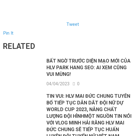
Tweet
Pin It
RELATED
BẤT NGỜ TRƯỚC DIỆN MẠO MỚI CỦA
HLV PARK HANG SEO: AI XEM CŨNG
VUI MỪNG!
04/04/2023
0
TIN VUI: HLV MAI ĐỨC CHUNG TUYÊN
BỐ TIẾP TỤC DẪN DẮT ĐỘI NỮ DỰ
WORLD CUP 2023, NÂNG CHẤT
LƯỢNG ĐỘI HÌNHMỘT NGUỒN TIN NÓI
VỚI VLOG MINH HẢI RẰNG HLV MAI
ĐỨC CHUNG SẼ TIẾP TỤC HUẤN