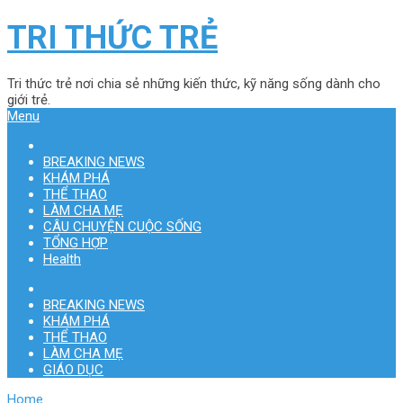
TRI THỨC TRẺ
Tri thức trẻ nơi chia sẻ những kiến thức, kỹ năng sống dành cho
giới trẻ.
Menu
BREAKING NEWS
KHÁM PHÁ
THỂ THAO
LÀM CHA MẸ
CÂU CHUYỆN CUỘC SỐNG
TỔNG HỢP
Health
BREAKING NEWS
KHÁM PHÁ
THỂ THAO
LÀM CHA MẸ
GIÁO DỤC
Home