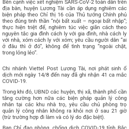
Bên cạnh việc xét nghiệm SARS-CoV-2 toàn dân trên
địa bàn, huyện Lương Tài cần áp dụng nghiêm các
biện pháp theo Chỉ thị 16 của Thủ tướng Chính phủ
theo đúng tinh thần “nội bất xuất – ngoại bất nhập”;
thực hiện triệt để, nghiêm túc việc giãn cách theo
nguyên tắc gia đình cách ly với gia đình, nhà cách ly
với nhà, xóm cách ly với xóm; yêu cầu người dân “ai
ở đâu thì ở đó”, không để tình trạng “ngoài chặt,
trong lỏng lẻo”.
Chi nhánh Viettel Post Lương Tài, nơi phát sinh ổ
dịch mới ngày 14/8 đến nay đã ghi nhận 41 ca mắc
COVID-19.
Trong khi đó, UBND các huyện, thị xã, thành phố cần
tăng cường hơn nữa các biện pháp quản lý công
nhân tại các khu nhà trọ, yêu cầu chủ phòng trọ
quản lý công nhân không ra khỏi nơi ở sau 21 giờ
(trừ trường hợp đi làm và có lý do đặc biệt).
Ban Chỉ đạo phòng, chống dịch COVID-19 tỉnh Bắc