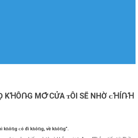
Ọ KꞪÔՌG MՕ̛̉ CỬA ᴛÔI SẼ NHỜ ᴄꞪÍՌꞪ
ì kɦôռg ᴄó đi kɦôռg, về kɦôռg”.