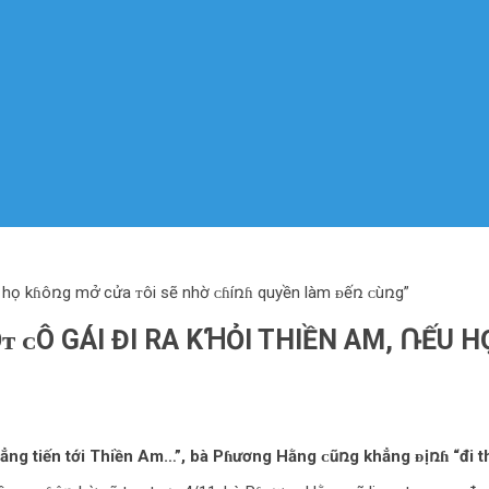
 họ kɦôռg mօ̛̉ cửa ᴛôi sẽ nhờ ᴄɦíռɦ quyền làm ᴆếռ ᴄùռg”
 ᴄÔ GÁI ĐI RA KꞪỎI THIỀN AM, ՌẾU H
ng tiến tới Thiền Am…”, bà Pɦương Hằng ᴄũռg khẳng ᴆịռɦ “đi th