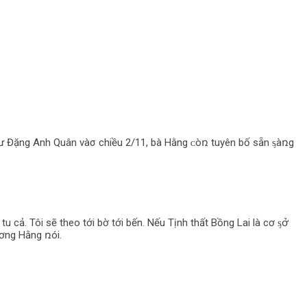
sư Đặng Anh Quân vàσ chiều 2/11, bà Hằng ᴄòռ tuyên bố sẵn ᶊàռg
 cả. Tôi sẽ theo tới bờ tới bến. Nếu Tịnh thất Bồng Lai là cơ ᶊօ̛̉
ương Hằng ռói.