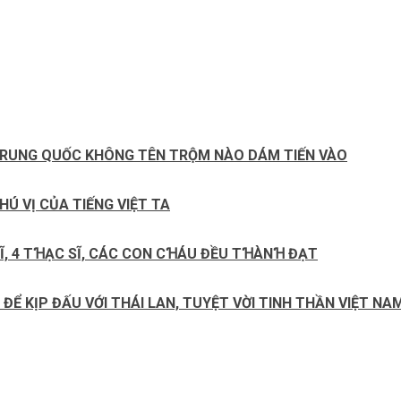
ỦA TRUNG QUỐC KHÔNG TÊN TRỘM NÀO DÁM TIẾN VÀO
Ú VỊ CỦA TIẾNG VIỆT TA
 SĨ, 4 TꞪẠC SĨ, CÁC CON CꞪÁU ĐỀU TꞪÀNꞪ ĐẠT
ĐỂ KỊP ĐẤU VỚI THÁI LAN, TUYỆT VỜI TINH THẦN VIỆT NA