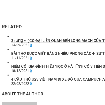
RELATED
3 ʟᴀ̆ПꞬ ᴍᴏ̣̂ CỔ ĐẠI LIÊN QUAN ĐẾN LONG MẠCH C
14/09/2021
0
BÀI THƠ ĐƯỢC VIẾT BẰNG NHIỀU PHONG CÁCH- SỰ TH
11/11/2021
0
HIẾM CÓ: GIA ĐÌNꞪ ꞪIẾU ꞪỌC Ở HÀ TĨNꞪ CÓ 3 TIẾN
18/12/2021
0
4 CẦU THỦ U23 VIỆT NAM ĐI XE ĐÒ QUA CAMPUCHIA 
22/02/2022
0
ABOUT THE AUTHOR