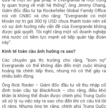
đưa ra một số giải pháp vì Evergrande là một công
ty quan trọng về mặt hệ thống”, ông Jimmy Chang,
Giám đốc đầu tư tại Rockefeller Global Family Office
nói với CNBC và cho rằng: “Evergrande có một
khoản nợ trị giá 300 tỷ USD chưa thanh toán nên sẽ
có sự ảnh hưởng nếu vấn đề của Evergrande không
được giải quyết. Tôi nghĩ rằng một số doanh nghiệp
nhà nước có tiềm lực mạnh sẽ tiếp quản tập đoàn
này”.
Kinh tế toàn cầu ảnh hưởng ra sao?
Các chuyên gia thị trường cho rằng, “bom nợ”
Evergrande có thể không dẫn đến một cuộc khủng
hoảng tài chính tiếp theo, nhưng nó có thể gây ra
nhiều biến động.
Ông Rick Rieder – Giám đốc đầu tư về thu nhập cố
định toàn cầu tại BlackRock – cho rằng, điều khó
khăn là không thể đoán được chính phủ Trung Quốc
sẽ xử lý vụ việc này ra sao cho đến khi có câu trả lời
rõ ràng. Nhưng ông tin rằng, chính phủ Trung Quốc