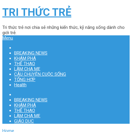
TRI THỨC TRẺ
Tri thức trẻ nơi chia sẻ những kiến thức, kỹ năng sống dành cho
giới trẻ.
Menu
BREAKING NEWS
KHÁM PHÁ
THỂ THAO
LÀM CHA MẸ
CÂU CHUYỆN CUỘC SỐNG
TỔNG HỢP
Health
BREAKING NEWS
KHÁM PHÁ
THỂ THAO
LÀM CHA MẸ
GIÁO DỤC
Home