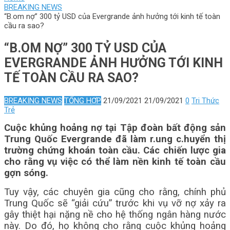
BREAKING NEWS
“B.om nợ” 300 tỷ USD của Evergrande ảnh hưởng tới kinh tế toàn
cầu ra sao?
“B.OM NỢ” 300 TỶ USD CỦA
EVERGRANDE ẢNH HƯỞNG TỚI KINH
TẾ TOÀN CẦU RA SAO?
BREAKING NEWS
TỔNG HỢP
21/09/2021
21/09/2021
0
Tri Thức
Trẻ
Cuộc khủng hoảng nợ tại Tập đoàn bất động sản
Trung Quốc Evergrande đã làm r.ung c.huyển thị
trường chứng khoán toàn cầu. Các chiến lược gia
cho rằng vụ việc có thể làm nền kinh tế toàn cầu
gợn sóng.
Tuy vậy, các chuyên gia cũng cho rằng, chính phủ
Trung Quốc sẽ “giải cứu” trước khi vụ vỡ nợ xảy ra
gây thiệt hại nặng nề cho hệ thống ngân hàng nước
này. Do đó, họ không cho rằng cuộc khủng hoảng