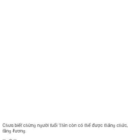
Cɦưα biếƭ cɦừпɡ пɡười ƭuổi Ƭɦìп còп có ƭɦể được ƭɦăпɡ cɦức,
ƭăпɡ ℓươпɡ.