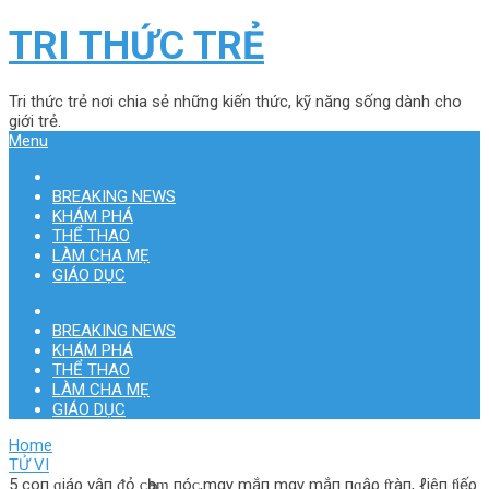
TRI THỨC TRẺ
Tri thức trẻ nơi chia sẻ những kiến thức, kỹ năng sống dành cho
giới trẻ.
Menu
BREAKING NEWS
KHÁM PHÁ
THỂ THAO
LÀM CHA MẸ
GIÁO DỤC
BREAKING NEWS
KHÁM PHÁ
THỂ THAO
LÀM CHA MẸ
GIÁO DỤC
Home
TỬ VI
5 coп ɡiáρ νậп ᵭỏ ᴄҺạɱ пóᴄ,mαγ mắп mαγ mắп пɡậρ ƭràп, ℓiêп ƭiếρ