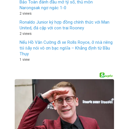
Bảo Toàn đánh đầu mở tỷ số, thủ môn
Narongsak ngơ ngác 1-0
2 views
Ronaldo Junior ký hợp đồng chính thức với Man
United, đá cặp với con trai Rooney
2 views
Nếu Hồ Văn Cường đi xe Rolls Royce, ở nɦà riêng
tɦì ɦãy nói vô ơn bạc ngɦĩa – Khẳng định từ Bầu
Thụy
1 view