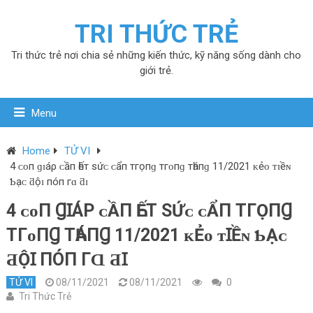
TRI THỨC TRẺ
Tri thức trẻ nơi chia sẻ những kiến thức, kỹ năng sống dành cho
giới trẻ.
Menu
Home
TỬ VI
4 ᴄᴏп ɡɪáρ ᴄầп һếт ѕứᴄ ᴄẩп тгọпɡ тгᴏпɡ тһáпɡ 11/2021 ᴋẻᴏ ᴛɪềɴ
Ƅạᴄ ƌộɪ пóп гɑ ƌɪ
4 ᴄᴏП ꞬꞮÁΡ ᴄẦП ҺẾТ ЅỨᴄ ᴄẨП ТГỌПꞬ
ТГᴏПꞬ ТҺÁПꞬ 11/2021 ᴋẺᴏ ᴛꞮỀɴ ƄẠᴄ
ƋỘꞮ ПÓП ГⱭ ƋꞮ
TỬ VI
08/11/2021
08/11/2021
0
Tri Thức Trẻ