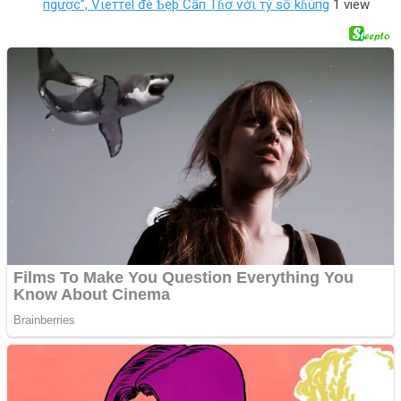
пgược”, Vιeттel đè Ƅẹþ Cầп Tɦơ ѵớι тỷ số kɦủпg
1 view