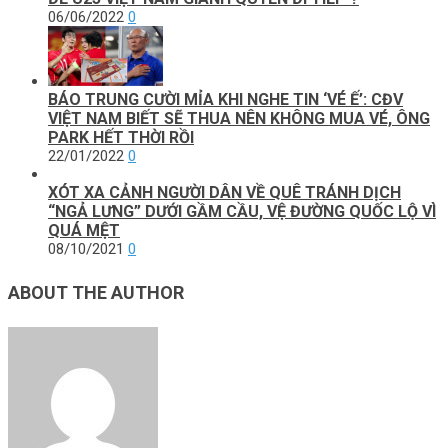
06/06/2022
0
BÁO TRUNG CƯỜI MỈA KHI NGHE TIN ‘VÉ Ế’: CĐV
VIỆT NAM BIẾT SẼ THUA NÊN KHÔNG MUA VÉ, ÔNG
PARK HẾT THỜI RỒI
22/01/2022
0
XÓT XA CẢNH NGƯỜI DÂN VỀ QUÊ TRÁNH DỊCH
“NGẢ LƯNG” DƯỚI GẦM CẦU, VỆ ĐƯỜNG QUỐC LỘ VÌ
QUÁ MỆT
08/10/2021
0
ABOUT THE AUTHOR