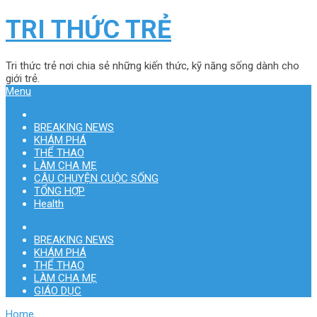
TRI THỨC TRẺ
Tri thức trẻ nơi chia sẻ những kiến thức, kỹ năng sống dành cho
giới trẻ.
Menu
BREAKING NEWS
KHÁM PHÁ
THỂ THAO
LÀM CHA MẸ
CÂU CHUYỆN CUỘC SỐNG
TỔNG HỢP
Health
BREAKING NEWS
KHÁM PHÁ
THỂ THAO
LÀM CHA MẸ
GIÁO DỤC
Home