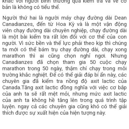
khác với người bình thường qua kiểm tra và về cơ
bản là không có tiểu thể.
Người thứ hai là người máy chạy đường dài Dean
Canadianzes, đến từ Hoa Kỳ và là một vận động
viên chạy đường dài chuyên nghiệp, chạy đường dài
là một bài kiểm tra rất lớn đối với cơ thể của con
người. Vì sức bền và thể lực phải theo kịp thì chúng
ta mới có thể bám trụ chạy đường dài, chạy xong
marathon thì ai cũng chọn nghỉ ngơi. Nhưng
Canadianzes đã chọn tham gia 50 cuộc chạy
marathon trong 50 ngày, thậm chí chạy trong môi
trường khắc nghiệt. Để có thể giải đáp bí ẩn này, các
chuyên gia đã kiểm tra nồng độ axit lactic của
Canada.Tăng axit lactic đồng nghĩa với việc cơ bắp
của anh ta sẽ rất mệt mỏi, nhưng mức axit lactic
của anh ta không hề tăng lên trong quá trình tập
luyện. ngay cả các chuyên gia cũng khó có thể giải
thích được sự xuất hiện của hiện tượng này.