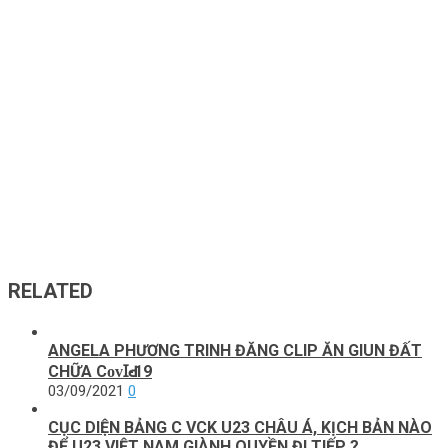
RELATED
ANGELA PHƯƠNG TRINH ĐĂNG CLIP ĂN GIUN ĐẤT
CHỮA СᴏᴠꞮԀ-19
03/09/2021
0
CỤC DIỆN BẢNG C VCK U23 CHÂU Á, KỊCH BẢN NÀO
ĐỂ U23 VIỆT NAM GIÀNH QUYỀN ĐI TIẾP ?