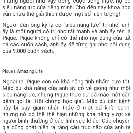
những người như vậy trong cuộc sống thực, họ có
siêu năng lực của riêng mình. Cho đến nay khoa học
vẫn chưa thể giải thích được một số hiện tượng!
Người đàn ông kỳ lạ có “siêu năng lực” trí nhớ, anh
ấy là một người có trí nhớ rất mạnh và anh ấy tên là
Pique. Pique không chỉ có thể nhớ nội dung của tất
cả các cuốn sách, anh ấy đã từng ghi nhớ nội dung
của 9.000 cuốn sách.
Pique’s Amazing Life
Ngoài ra, Pique còn có khả năng tính nhẩm cực tốt.
Mặc dù khả năng của anh ấy có vẻ giống như một
siêu năng lực, nhưng Pique thực sự đã mắc một căn
bệnh gọi là “Hội chứng học giả”. Mặc dù căn bệnh
này bị suy giảm nhận thức ở một số khía cạnh,
nhưng nó có thể thể hiện những khả năng vượt xa
người bình thường ở các lĩnh vực khác. Các chuyên
gia cũng phát hiện ra rằng cấu trúc não của anh ta