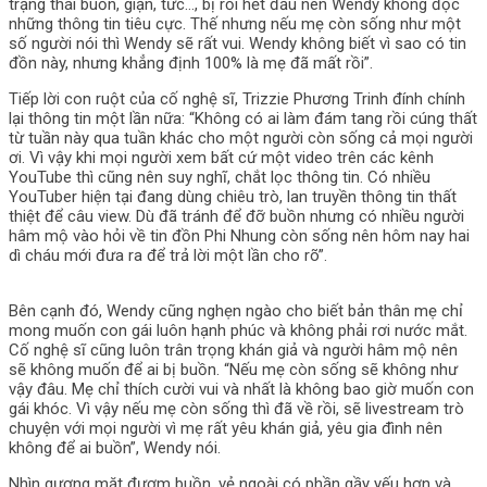
trạng thái buồn, giận, tức…, bị rối hết đầu nên Wendy không đọc
những thông tin tiêu cực. Thế nhưng nếu mẹ còn sống như một
số người nói thì Wendy sẽ rất vui. Wendy không biết vì sao có tin
đồn này, nhưng khẳng định 100% là mẹ đã mất rồi”.
Tiếp lời con ruột của cố nghệ sĩ, Trizzie Phương Trinh đính chính
lại thông tin một lần nữa: “Không có ai làm đám tang rồi cúng thất
từ tuần này qua tuần khác cho một người còn sống cả mọi người
ơi. Vì vậy khi mọi người xem bất cứ một video trên các kênh
YouTube thì cũng nên suy nghĩ, chắt lọc thông tin. Có nhiều
YouTuber hiện tại đang dùng chiêu trò, lan truyền thông tin thất
thiệt để câu view. Dù đã tránh để đỡ buồn nhưng có nhiều người
hâm mộ vào hỏi về tin đồn Phi Nhung còn sống nên hôm nay hai
dì cháu mới đưa ra để trả lời một lần cho rõ”.
Bên cạnh đó, Wendy cũng nghẹn ngào cho biết bản thân mẹ chỉ
mong muốn con gái luôn hạnh phúc và không phải rơi nước mắt.
Cố nghệ sĩ cũng luôn trân trọng khán giả và người hâm mộ nên
sẽ không muốn để ai bị buồn. “Nếu mẹ còn sống sẽ không như
vậy đâu. Mẹ chỉ thích cười vui và nhất là không bao giờ muốn con
gái khóc. Vì vậy nếu mẹ còn sống thì đã về rồi, sẽ livestream trò
chuyện với mọi người vì mẹ rất yêu khán giả, yêu gia đình nên
không để ai buồn”, Wendy nói.
Nhìn gương mặt đượm buồn, vẻ ngoài có phần gầy yếu hơn và