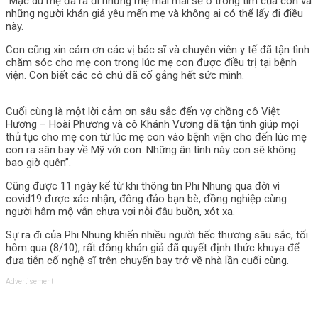
”Mặc dù mẹ đã ra đi nhưng mẹ mãi mãi sẽ ở trong tim của con và
những người khán giả yêu mến mẹ và không ai có thể lấy đi điều
này.
Con cũng xin cám ơn các vị bác sĩ và chuyên viên y tế đã tận tình
chăm sóc cho mẹ con trong lúc mẹ con được điều trị tại bệnh
viện. Con biết các cô chú đã cố gắng hết sức mình.
Cuối cùng là một lời cảm ơn sâu sắc đến vợ chồng cô Việt
Hương – Hoài Phương và cô Khánh Vương đã tận tình giúp mọi
thủ tục cho mẹ con từ lúc mẹ con vào bệnh viện cho đến lúc mẹ
con ra sân bay về Mỹ với con. Những ân tình này con sẽ không
bao giờ quên”.
Cũng được 11 ngày kể từ khi thông tin Phi Nhung qua đời vì
covid19 được xác nhận, đông đảo bạn bè, đồng nghiệp cùng
người hâm mộ vẫn chưa vơi nỗi đâu buồn, xót xa.
Sự ra đi của Phi Nhung khiến nhiều người tiếc thương sâu sắc, tối
hôm qua (8/10), rất đông khán giả đã quyết định thức khuya để
đưa tiễn cố nghệ sĩ trên chuyến bay trở về nhà lần cuối cùng.
Advertisement