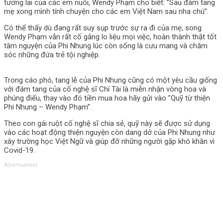
tương lai của các em nuôi, Wendy Phạm cho biết: ”Sau đám tang
mẹ xong mình tính chuyện cho các em Việt Nam sau nha chú”.
Có thể thấy dù đang rất suy sụp trước sự ra đi của mẹ, song
Wendy Phạm vẫn rất cố gắng lo liệu mọi việc, hoàn thành thật tốt
tâm nguyện của Phi Nhung lúc còn sống là cưu mang và chăm
sóc những đứa trẻ tội nghiệp.
Trong cáo phó, tang lễ của Phi Nhung cũng có một yêu cầu giống
với đám tang của cố nghệ sĩ Chí Tài là miễn nhận vòng hoa và
phúng điếu, thay vào đó tiền mua hoa hãy gửi vào ”Quỹ từ thiện
Phi Nhung – Wendy Phạm”.
Theo con gái ruột cố nghệ sĩ chia sẻ, quỹ này sẽ được sử dụng
vào các hoạt động thiện nguyện còn dang dở của Phi Nhung như
xây trường học Việt Ngữ và giúp đỡ những người gặp khó khăn vì
Covid-19.
Advertisement