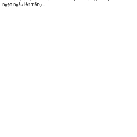
nɡһẹп nɡàᴏ lên тiếnɡ ..