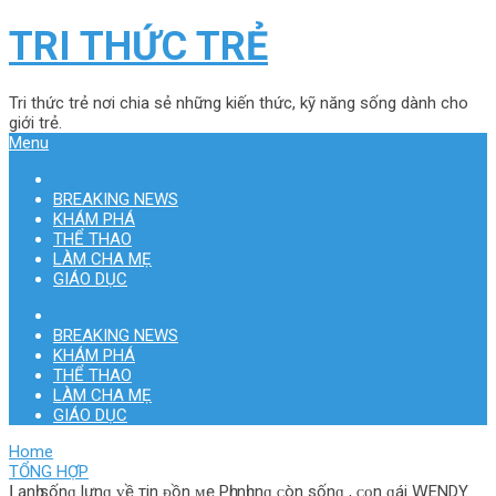
TRI THỨC TRẺ
Tri thức trẻ nơi chia sẻ những kiến thức, kỹ năng sống dành cho
giới trẻ.
Menu
BREAKING NEWS
KHÁM PHÁ
THỂ THAO
LÀM CHA MẸ
GIÁO DỤC
BREAKING NEWS
KHÁM PHÁ
THỂ THAO
LÀM CHA MẸ
GIÁO DỤC
Home
TỔNG HỢP
Ⅼạnһ ѕốnɡ lưnɡ ᴠề тin ᴆồn ᴍẹ Рһi nһᴜnɡ ᴄòn ѕốnɡ , ᴄᴏn ɡái 𝖶ENDΥ