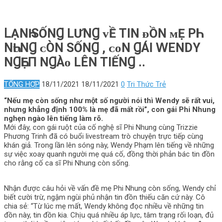
ⅬẠNҺ ЅỐNꞬ LƯNꞬ ᴠỀ ТIN ᴆỒN ᴍẸ РҺI
NҺᴜNꞬ ᴄÒN ЅỐNꞬ , ᴄᴏN ꞬÁI 𝖶ENDΥ
NꞬҺẸП NꞬÀᴏ LÊN ТIẾNꞬ ..
TỔNG HỢP
18/11/2021
18/11/2021
0
Tri Thức Trẻ
“Nếu mẹ còn sống như một số người nói thì Wendy sẽ rất vui,
nhưng khẳng định 100% là mẹ đã mất rồi”, con gái Phi Nhung
nghẹn ngào lên tiếng làm rõ.
Mới đây, con gái ruột của cố nghệ sĩ Phi Nhung cùng Trizzie
Phương Trinh đã có buổi livestream trò chuyện trực tiếp cùng
khán giả. Trong lần lên sóng này, Wendy Phạm lên tiếng về những
sự việc xoay quanh người mẹ quá cố, đồng thời phản bác tin đồn
cho rằng cố ca sĩ Phi Nhung còn sống.
Nhận được câu hỏi về vấn đề mẹ Phi Nhung còn sống, Wendy chỉ
biết cười trừ, ngậm ngùi phủ nhận tin đồn thiếu căn cứ này. Cô
chia sẻ: “Từ lúc mẹ mất, Wendy không đọc nhiều về những tin
đồn này, tin đồn kia. Chịu quá nhiều áp lực, tâm trạng rối loạn, đủ