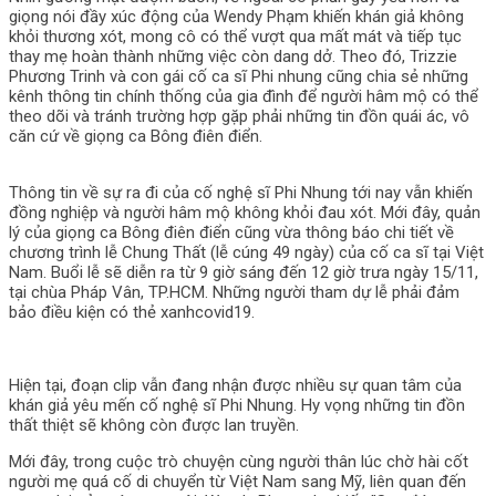
giọng nói đầy xúc động của Wendy Phạm khiến khán giả không
khỏi thương xót, mong cô có thể vượt qua mất mát và tiếp tục
thay mẹ hoàn thành những việc còn dang dở. Theo đó, Trizzie
Phương Trinh và con gái cố ca sĩ Phi nhung cũng chia sẻ những
kênh thông tin chính thống của gia đình để người hâm mộ có thể
theo dõi và tránh trường hợp gặp phải những tin đồn quái ác, vô
căn cứ về giọng ca Bông điên điển.
Thông tin về sự ra đi của cố nghệ sĩ Phi Nhung tới nay vẫn khiến
đồng nghiệp và người hâm mộ không khỏi đau xót. Mới đây, quản
lý của giọng ca Bông điên điển cũng vừa thông báo chi tiết về
chương trình lễ Chung Thất (lễ cúng 49 ngày) của cố ca sĩ tại Việt
Nam. Buổi lễ sẽ diễn ra từ 9 giờ sáng đến 12 giờ trưa ngày 15/11,
tại chùa Pháp Vân, TP.HCM. Những người tham dự lễ phải đảm
bảo điều kiện có thẻ xanhcovid19.
Hiện tại, đoạn clip vẫn đang nhận được nhiều sự quan tâm của
khán giả yêu mến cố nghệ sĩ Phi Nhung. Hy vọng những tin đồn
thất thiệt sẽ không còn được lan truyền.
Mới đây, trong cuộc trò chuyện cùng người thân lúc chờ hài cốt
người mẹ quá cố di chuyển từ Việt Nam sang Mỹ, liên quan đến