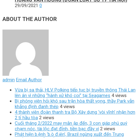
29/09/2021
0
ABOUT THE AUTHOR
admin
Email Author
Vừa bị sa thải, HLV Polking tiếp tục bị truyền thông Thái Lan
lên án vì những “hành xử khó coi” tại Seagames
4 views
Bị phóng viên hỏi khó sau trận hòa thất vọng, thầy Park vẫn
khẳng định đanh thép
4 views
4 thành viên đoàn thanh tra Bộ Xây dựng ‘vòi vĩnh’ nhận hơn
2 tỉ hầu tòa
2 views
Cuối tháng 2/2022 may mắn ập đến, 3 con giáp phú quý
chạm nóc, tài lộc đạt đỉnh, tiền bạc đầy ví
2 views
Phát hiện b.ệnh ‘b.ò đ.iên’, Brazil ngừng xuất đến Trung