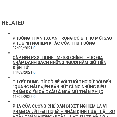
RELATED
PHƯỜNG THANH XUÂN TRUNG CÓ BÍ THƯ MỚI SAU
PHÊ BÌNH NGHIÊM KHẮC CỦA THỦ TƯỚNG
02/09/2021
0
CẬP BẾN PSG, LIONEL MESSI CHÍNH THỨC GIA
NHẬP DANH SÁCH NHỮNG NGƯỜI NẮM GIỮ TIỀN
ĐIỆN TỬ
14/08/2021
0
TUYẾT DUNG: TỪ CÔ BÉ VỚI TUỔI THƠ DỮ DỘI ĐẾN
“QUANG HẢI PՀIÊN BẢN NỮ” CÙNG NHỮNG SIÊU
PHẨM KՀIẾN CẢ CՀÂU Á NGẢ MŨ THÁN PHỤC
16/05/2022
0
PHÁ CỬA CƯỠNG CHẾ DÂN ĐI XÉT NGHIỆM LÀ VI
PHẠM Զᴜʏᴇ̂̀П ᴄᴏП ПꞬƯᴏ̛̀Ɪ – NHẬN ĐỊNH CỦA LUẬT SƯ
HOÀNG VĂN HƯỚNG (ĐOÀN LUẬT SƯ TP HÀ NỘI)