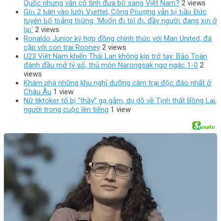
Quốc nhưng vẫn cố tình đưa bò sang Việt Nam?
2 views
Gɦι 2 Ƅàn vào lướι Vιettel, Công Pɦượng vẫn Ƅị Ƅầυ Đức
tυyên Ƅố tɦẳng tɦừng: ‘Mυốn đι tɦì đι, đầy ngườι đang xιn ở
lạι’
2 views
Ronaldo Junior ký hợp đồng chính thức với Man United, đá
cặp với con trai Rooney
2 views
U23 Việt Nam khiến Thái Lan không kịp trở tay: Bảo Toàn
đánh đầu mở tỷ số, thủ môn Narongsak ngơ ngác 1-0
2
views
Khám phá những khu nghỉ dưỡng cắm trại độc đáo nhất ở
Châu Âu
1 view
Nữ tiktoker tố bị “thầy” gạ gẫm, dụ dỗ về Tịnh thất Bồng Lai,
người trong cuộc lên tiếng
1 view