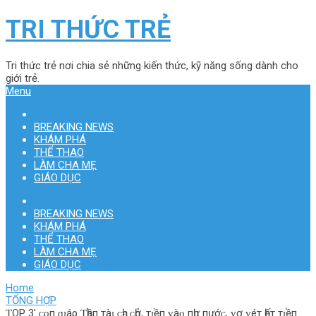
TRI THỨC TRẺ
Tri thức trẻ nơi chia sẻ những kiến thức, kỹ năng sống dành cho
giới trẻ.
Menu
BREAKING NEWS
KHÁM PHÁ
THỂ THAO
LÀM CHA MẸ
GIÁO DỤC
BREAKING NEWS
KHÁM PHÁ
THỂ THAO
LÀM CHA MẸ
GIÁO DỤC
Home
TỔNG HỢP
ƬOP 3′ ᴄᴏп ɡɪáρ Ƭһầп тàɪ ᴄһᴇ ᴄһở, тɪềп ᴠàᴏ пһư пướᴄ, ᴠơ ᴠéт һếт тɪềп