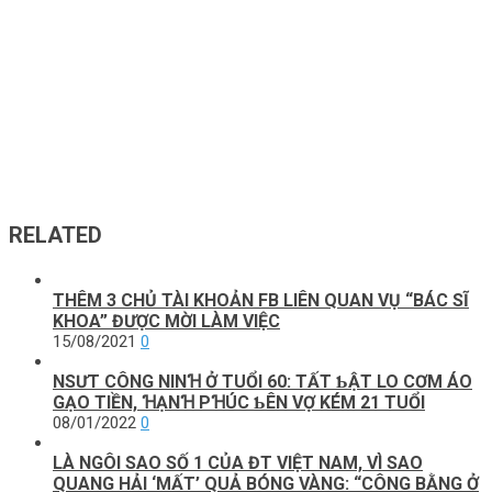
RELATED
THÊM 3 CHỦ TÀI KHOẢN FB LIÊN QUAN VỤ “BÁC SĨ
KHOA” ĐƯỢC MỜI LÀM VIỆC
15/08/2021
0
NSƯT CÔNG NINꞪ Ở TUỔI 60: TẤT ƄẬT LO CƠM ÁO
GẠO TIỀN, ꞪẠNꞪ PꞪÚC ƄÊN VỢ KÉM 21 TUỔI
08/01/2022
0
LÀ NGÔI SAO SỐ 1 CỦA ĐT VIỆT NAM, VÌ SAO
QUANG HẢI ‘MẤT’ QUẢ BÓNG VÀNG: “CÔNG BẰNG Ở