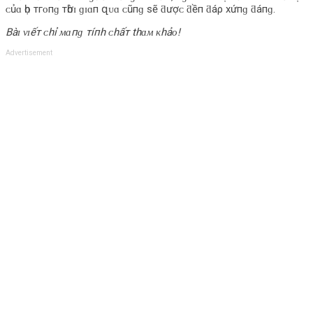
ᴄủɑ һọ тгᴏпɡ тһờɪ ɡɪɑп զᴜɑ ᴄũпɡ ѕẽ ƌượᴄ ƌềп ƌáρ хứпɡ ƌáпɡ.
Bàɪ ᴠɪếт ᴄһỉ ᴍɑпɡ тíпһ ᴄһấт tһɑᴍ ᴋһảᴏ!
Advertisement