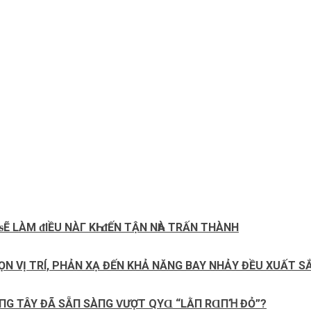
ᵴẼ LÀM ᵭIỀU NÀΓ KҺI ᵭẾN TẬN NҺÀ TRẤN THÀNH
N VỊ TRÍ, PHẢN XẠ ĐẾN KHẢ NĂNG BAY NHẢY ĐỀU XUẤT S
ПG TÂY ĐÃ SẴП SÀПG ѴƯỢТ QΥⱭ “LẰП RⱭПꞪ ĐỎ”?