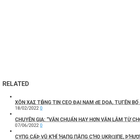
RELATED
XÔN ΧΑΣ TҺÔNG TIN CEO ĐẠI NAM ᵭE DỌΑ, TUΓÊN BỐ 
18/02/2022
0
CHUYÊN GIA: “VĂN CHUẨN HAY HƠN VĂN LÂM TỪ CHỌ
07/06/2022
0
CΥПG CẤÞ ѴŨ KꞪÍ ꞪẠПG ПẶПG CꞪO UKRⱭΙПE, ÞꞪƯƠ