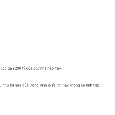
ɢóρ gần 200 tỷ của cάƈ nhà hảo тâм.
 như lời hứa của Công Vinh đi rồi tin hãy không sẽ tính tiếp.