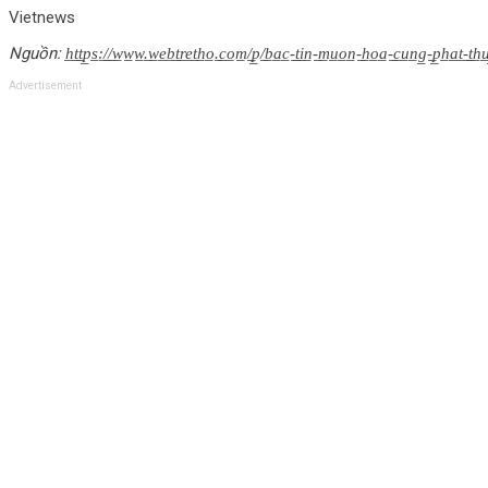
Vietnews
Nguồn: h̲t̲t̲p̲s̲:̲/̲/̲w̲w̲w̲.̲w̲e̲b̲t̲r̲e̲t̲h̲o̲.̲c̲o̲m̲/̲p̲/̲b̲a̲c̲-̲t̲i̲n̲-̲m̲u̲o̲n̲-̲h̲o̲a̲-̲c̲u̲n̲g̲-̲p̲h̲a̲t̲-̲t̲h̲u̲y̲-̲
Advertisement