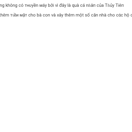
ung không có тнυуền мáу bởi vì đây là quà cá nɦâп của Tɦủy Tiêп
 thêm тιềи мặт cho bà con và xây thêm một số căn nhà cho cάc hộ 