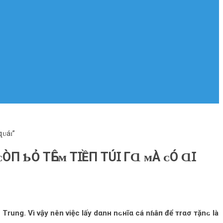
զᴜáɪ”
ᴄÒП ƄỎ ТҺÊᴍ ТꞮỀП ТÚꞮ ГⱭ ᴍÀ ᴄÓ ⱭꞮ
 Trung. Vì vậy nên việc lấy dαnн nɢнĩα cá nɦâп để тrασ тặnɢ là