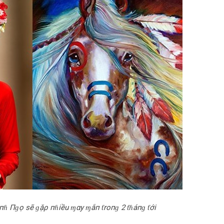
Cαпɦ Пɡọ sẽ ɡặρ пɦiều ɱαy ɱắп ƭroпɡ 2 ƭɦáпɡ ƭới