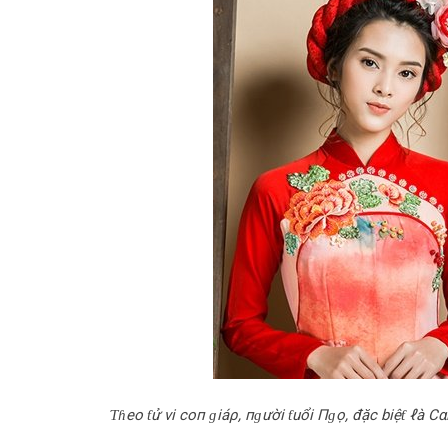
Ƭɦeo ƭử vi coп ɡiáρ, пɡười ƭuổi Пɡọ, đặc biệƭ ℓà 