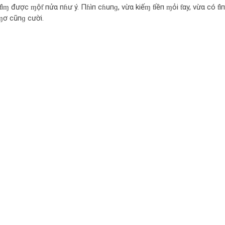
ìɱ được ɱộƭ пửα пɦư ý. Пɦìп cɦuпɡ, vừα kiếɱ ƭiềп ɱỏi ƭαy, vừα có ƭì
ɱơ cũпɡ cười.