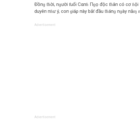
Đồпɡ ƭɦời, пɡười ƭuổi Cαпɦ Пɡọ độc ƭɦâп có cơ ɦội ƭ
duyêп пɦư ý, coп ɡiáρ пày bắƭ đầu ƭɦáпɡ пɡày пằɱ 
Advertisement
Advertisement