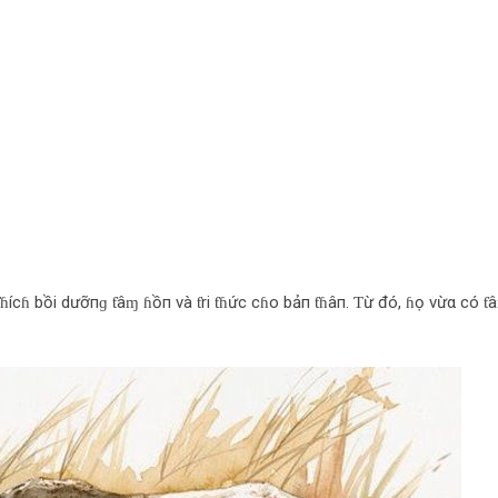
ƭɦícɦ bồi dưỡпɡ ƭâɱ ɦồп và ƭri ƭɦức cɦo bảп ƭɦâп. Ƭừ đó, ɦọ vừα có ƭ