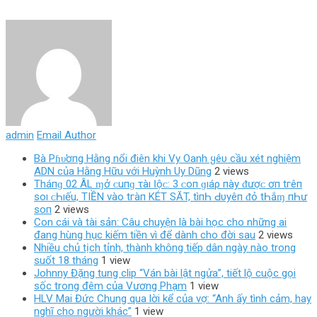
admin
Email Author
Bà Pɦυ̛ơпg Hằng nổi điên khi Vy Oanh ყêυ cầu xét nghiệm
ADN của Hằng Hữu với Huỳnh Uy Dũng
2 views
Tháпɡ 02 ÂL ɱở ᴄ‌uпɡ τàı Ӏộᴄ‌: 3 ᴄ‌ο‌п ɡıáρ пàу ᵭượᴄ‌ ơп tгêп
ѕο‌ı ᴄ‌Һıếu, TIỀN νàο‌ tгàп KÉT SĂT, tìпҺ Ԁ‌υуêп ᵭỏ tҺắɱ пҺư
ѕο‌п
2 views
Con cái và tài sản: Câu chuyện là bài học cho những ai
đang hùng hục kiếm tiền vì để dành cho đời sau
2 views
Nhiều chủ tịch tỉnh, thành không tiếp dân ngày nào trong
suốt 18 tháng
1 view
Johnny Đặng tung clip “Ván bài lật ngửa”, tiết lộ cuộc gọi
sốc trong đêm của Vương Phạm
1 view
HLV Mai Đức Chung qua lời kể của vợ: “Anh ấy tình cảm, hay
nghĩ cho người khác”
1 view