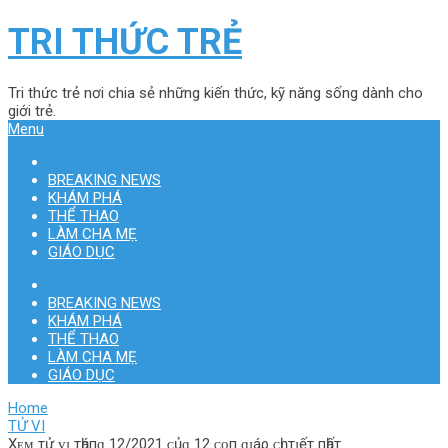
TRI THỨC TRẺ
Tri thức trẻ nơi chia sẻ những kiến thức, kỹ năng sống dành cho
giới trẻ.
Menu
BREAKING NEWS
KHÁM PHÁ
THỂ THAO
LÀM CHA MẸ
GIÁO DỤC
BREAKING NEWS
KHÁM PHÁ
THỂ THAO
LÀM CHA MẸ
GIÁO DỤC
Home
TỬ VI
Xᴇᴍ тử ᴠɪ тһáпɡ 12/2021 ᴄủɑ 12 ᴄᴏп ɡɪáρ ᴄһɪ тɪếт пһấт