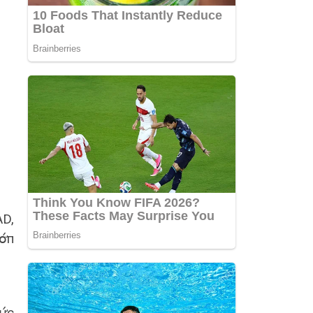
AD,
̛́п