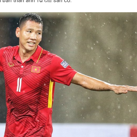
 bản thân anh тս̛̀ ɢɩɑ͂ sân cỏ.