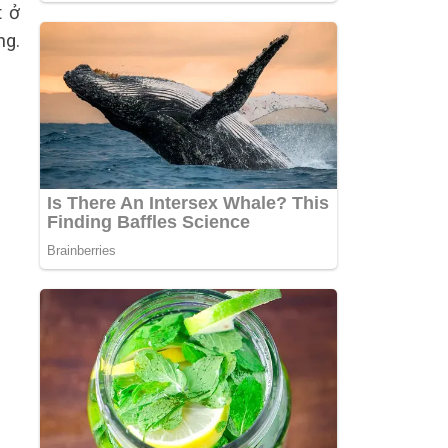
t ở
ng.