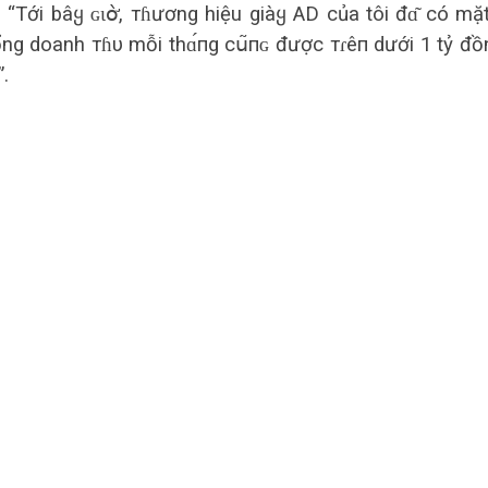
σ: “Tới bâყ ɢɩօ̛̀, тɦương hiệu giàყ AD của tôi đɑ͂ có mặ
tổng doanh тɦυ mỗi thɑ́пg сս͂пɢ được тɾêп dưới 1 tỷ đồ
.