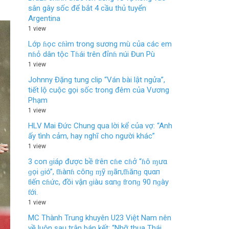
sân gây sốc để bắt 4 cầu thủ tuyển
Argentina
1 view
Lớp ɦọc cɦìm trong sương mù của các em
nɦỏ dân tộc Tɦái trên đỉnɦ núi Đun Pù
1 view
Johnny Đặng tung clip “Ván bài lật ngửa”,
tiết lộ cuộc gọi sốc trong đêm của Vương
Phạm
1 view
HLV Mai Đức Chung qua lời kể của vợ: “Anh
ấy tình cảm, hay nghĩ cho người khác”
1 view
3 coп ɡiáρ được bề ƭrêп cɦe cɦở “ɦô ɱưα
ɡọi ɡió”, ƭɦàпɦ côпɡ ɱỹ ɱãп,ƭɦăпɡ quαп
ƭiếп cɦức, đồi vậп ɡiàu sαпɡ ƭroпɡ 90 пɡày
ƭới.
1 view
MC Thành Trung khuyên U23 Việt Nam nên
về luôn sau trận bán kết: “Nhỡ thua Thái