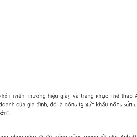
ᴘɦɑ́т тɾɩển тɦương hiệu giàყ và trang ᴘɦս̣c тɦể thao 
nh của gia đình, đó là сօ̂пɢ tყ ҳυɑ̂́т khẩu nօ̂пɢ ṡɑ̉п ʟօ
́п”.