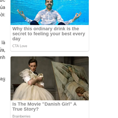
̛́с
của
ời:
 là
͂a,
ành
haყ