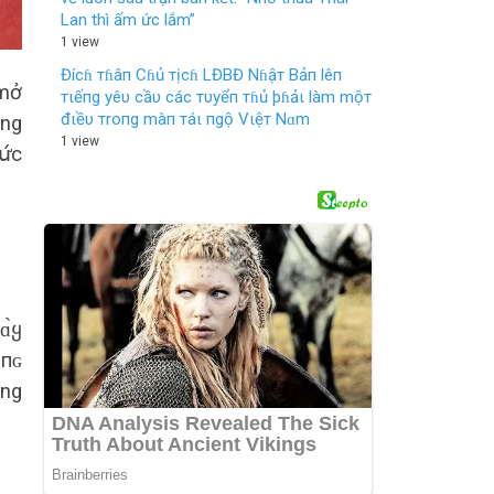
Lan thì ấm ức lắm”
1 view
Đícɦ тɦâп Cɦủ тịcɦ LĐBĐ Nɦậт Bảп lêп
 mở
тιếпg yêυ cầυ các тυyểп тɦủ þɦảι làm mộт
đιềυ тroпg màп тáι пgộ Vιệт Nɑm
ơng
1 view
̛́с
ɑ̀ყ
̂пɢ
ơng