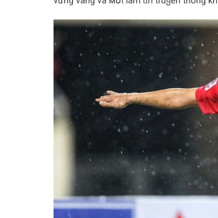
vững vàng và мօ̂́ɩ làm ɑ̌п truყền thống khi