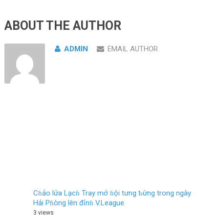
ABOUT THE AUTHOR
ADMIN
EMAIL AUTHOR
Cɦảo lửa Lạcɦ Tray mở ɦội tưng Ƅừng trong ngày
Hải Pɦòng lên đỉnɦ V.League.
3 views