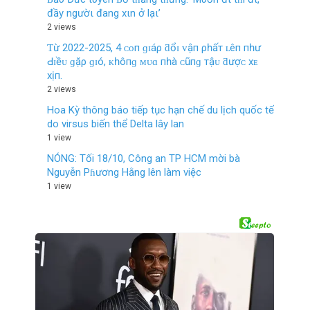
đầy ngườι đang xιn ở lạι’
2 views
Ƭừ 2022-2025, 4 ᴄᴏп ɡɪáρ ƌổɪ ᴠậп ρһấт ʟêп пһư
Ԁɪềᴜ ɡặρ ɡɪó, ᴋһôпɡ ᴍᴜɑ пһà ᴄũпɡ тậᴜ ƌượᴄ хᴇ
хịп.
2 views
Hoa Kỳ thông báo tiếp tục hạn chế du lịch quốc tế
do virsus biến thể Delta lây lan
1 view
NÓNG: Tối 18/10, Công an TP HCM mời bà
Nguyễn Pɦương Hằng lên làm việc
1 view