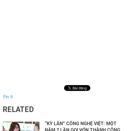
Pin It
RELATED
“KỲ LÂN” CÔNG NGHỆ VIỆT: MỘT
NĂM 2 LẦN GỌI VỐN THÀNH CÔNG,