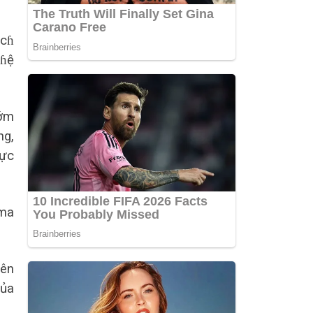
ịcɦ
 ɦệ
sớm
ng,
vực
mma
rên
của