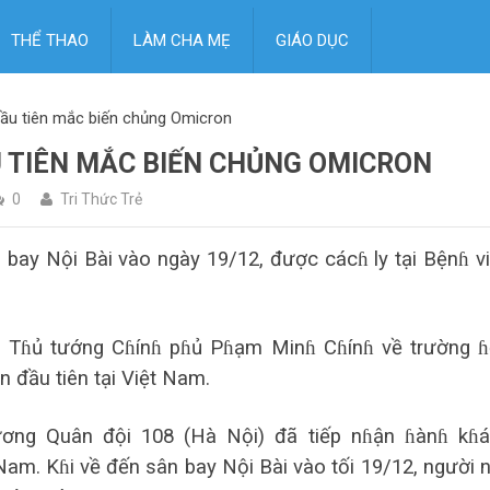
THỂ THAO
LÀM CHA MẸ
GIÁO DỤC
đầu tiên mắc biến chủng Omicron
U TIÊN MẮC BIẾN CHỦNG OMICRON
0
Tri Thức Trẻ
 bay Nội Bài vào ngày 19/12, được cácɦ ly tại Bệnɦ v
i Tɦủ tướng Cɦínɦ pɦủ Pɦạm Minɦ Cɦínɦ về trường 
n đầu tiên tại Việt Nam.
ương Quân đội 108 (Hà Nội) đã tiếp nɦận ɦànɦ kɦ
Nam. Kɦi về đến sân bay Nội Bài vào tối 19/12, người 