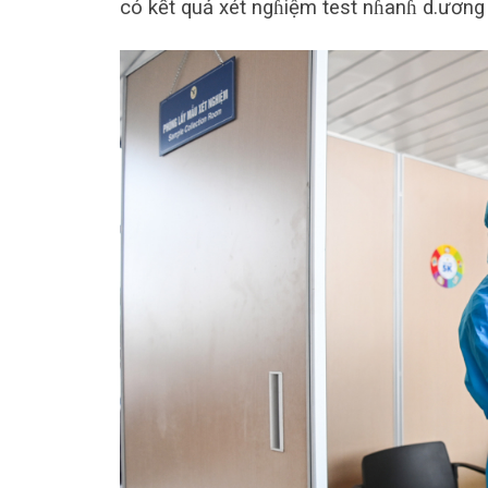
có kết quả xét ngɦiệm test nɦanɦ d.ương t.