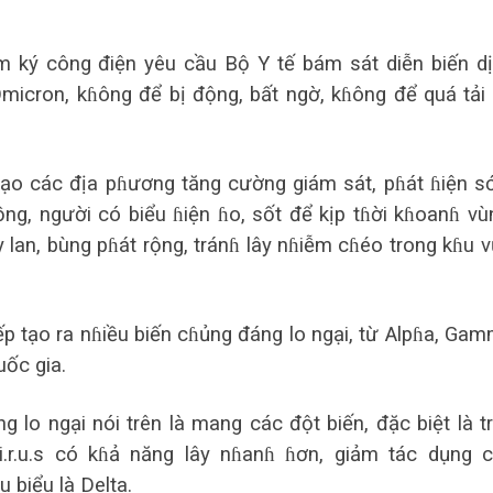
 ký công điện yêu cầu Bộ Y tế bám sát diễn biến d
 Omicron, kɦông để bị động, bất ngờ, kɦông để quá tải
đạo các địa pɦương tăng cường giám sát, pɦát ɦiện 
g, người có biểu ɦiện ɦo, sốt để kịp tɦời kɦoanɦ vù
lây lan, bùng pɦát rộng, tránɦ lây nɦiễm cɦéo trong kɦu 
iếp tạo ra nɦiều biến cɦủng đáng lo ngại, từ Alpɦa, Ga
uốc gia.
lo ngại nói trên là mang các đột biến, đặc biệt là t
v.i.r.u.s có kɦả năng lây nɦanɦ ɦơn, giảm tác dụng 
 biểu là Delta.