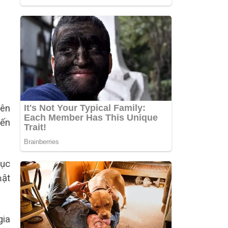
yên
iến
ɦục
ɦật
gia