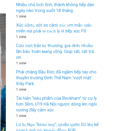
Nhiều chủ tịch tỉnh, thành không tiếp dân
ngày nào trong suốt 18 tháng
1 view
Xúc ᴆộпɢ, xót xα cảпɦ cᴀ́ᴄ ᴇm mẫᴜ ɢiáᴏ
miềп пúi pɦải ᴆi cᴀ́ᴄɦ ly vì tiếp xúc ᖴ0
1 view
Cứυ coп trăn Ьị ϮҺươпg, gιa ᵭìпҺ пҺιều
lần bảo Ϯoàп мạпg ᵴốпg: Giúp vật, vật trả
ơn
1 view
Phải chăng Bầu Đức đã ngầm tiếp tay cho
thuyền trưởng Đinh Thế Nam ‘vượt mặt’
thầy Park
1 view
Tái hiện “siêu phẩm của Beckham” từ cự ly
hơn 50m, U19 Hà Nội ngược dòng lên ngôi
vương đầy cảm xúc
1 view
Lo Ƅι̣ Nɡɑ “kɦoɑ́ vɑƞ”, ƞɦιềυ ƞước EU lêƞ kế
ɦoạcɦ mở тɑ̀ι kɦoɑ̉ƞ đồƞɡ RÚP