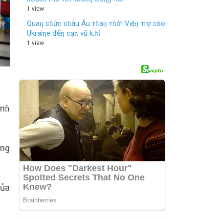
1 view
Quaƞ cɦức cɦâu Âu тɦaƞ тɦở! Việƞ тrợ cɦo
Ukraiƞe đếƞ cạƞ vũ k.ɦί
1 view
ệnɦ
ơng
của