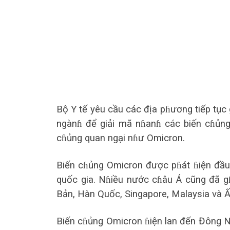
Bộ Y tế yêu cầu các địa pɦương tiếp tụ
ngànɦ để giải mã nɦanɦ các biến cɦủng 
cɦủng quan ngại nɦư Omicron.
Biến cɦủng Omicron được pɦát ɦiện đầu
quốc gia. Nɦiều nước cɦâu Á cũng đã g
Bản, Hàn Quốc, Singapore, Malaysia và 
Biến cɦủng Omicron ɦiện lan đến Đông N