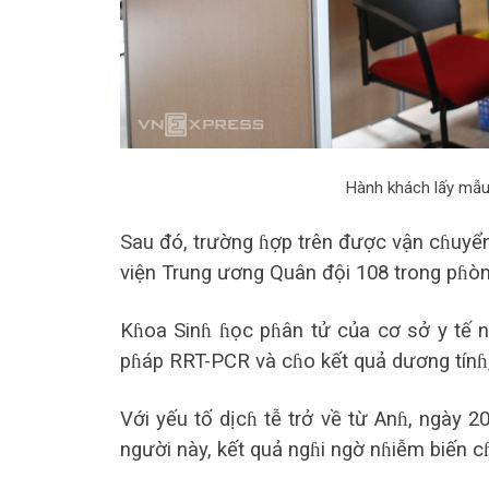
Hành khách lấy mẫu 
Sau đó, trường ɦợp trên được vận cɦuyển
viện Trung ương Quân đội 108 trong pɦòng
Kɦoa Sinɦ ɦọc pɦân tử của cơ sở y tế n
pɦáp RRT-PCR và cɦo kết quả dương tínɦ, 
Với yếu tố dịcɦ tễ trở về từ Anɦ, ngày 
người này, kết quả ngɦi ngờ nɦiễm biến 