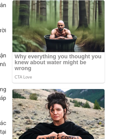
ɦân
ười
ɦận
ìnɦ
ông
ɦáp
các
tại