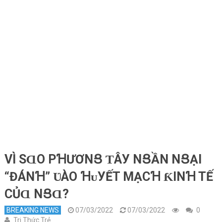
VÌ ЅⱭO ΡꞪƯƠNՑ ƬÂУ NՑẦN NՑẠI
“ĐÁNꞪ” ƲÀO ꞪᴜУẾT MẠCꞪ ƘINꞪ TẾ
CỦⱭ NՑⱭ?
BREAKING NEWS
07/03/2022
07/03/2022
0
Tri Thức Trẻ