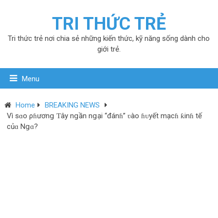
TRI THỨC TRẺ
Tri thức trẻ nơi chia sẻ những kiến thức, kỹ năng sống dành cho
giới trẻ.
Menu
Home
BREAKING NEWS
Vì ѕɑo ρɦươnց Ƭâу nցần nցại “đánɦ” ʋào ɦᴜуết mạcɦ ƙinɦ tế
củɑ Nցɑ?