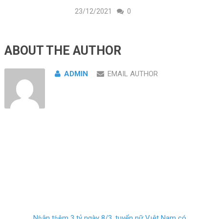
23/12/2021
0
ABOUT THE AUTHOR
ADMIN
EMAIL AUTHOR
Nɦận tɦêm 3 tỷ ngày 8/3, tυyển nữ Vιệt Nam có