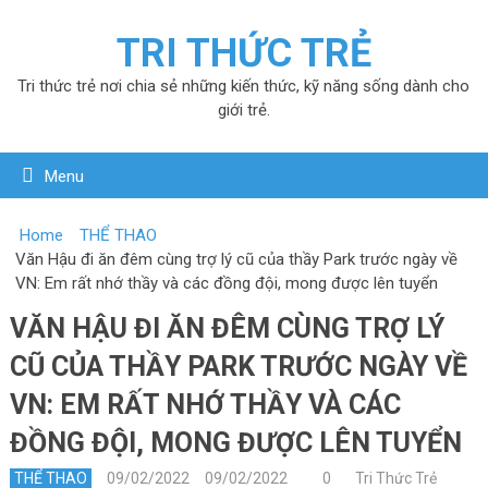
TRI THỨC TRẺ
Tri thức trẻ nơi chia sẻ những kiến thức, kỹ năng sống dành cho
giới trẻ.
Menu
Home
THỂ THAO
Văn Hậu đi ăn đêm cùng trợ lý cũ của thầy Park trước ngày về
VN: Em rất nhớ thầy và các đồng đội, mong được lên tuyển
VĂN HẬU ĐI ĂN ĐÊM CÙNG TRỢ LÝ
CŨ CỦA THẦY PARK TRƯỚC NGÀY VỀ
VN: EM RẤT NHỚ THẦY VÀ CÁC
ĐỒNG ĐỘI, MONG ĐƯỢC LÊN TUYỂN
THỂ THAO
09/02/2022
09/02/2022
0
Tri Thức Trẻ