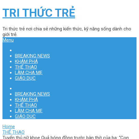
TRI THỨC TRẺ
Tri thức trẻ nơi chia sẻ những kiến thức, kỹ năng sống dành cho
giới trẻ.
Menu
BREAKING NEWS
KHÁM PHÁ
THỂ THAO
LÀM CHA MẸ
GIÁO DỤC
BREAKING NEWS
KHÁM PHÁ
THỂ THAO
LÀM CHA MẸ
GIÁO DỤC
Home
THỂ THAO
Tuyển thủ nữ khoe Quả bóng đồng trước bàn thờ của ba: “Con