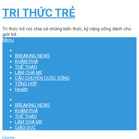
TRI THỨC TRẺ
Tri thức trẻ nơi chia sẻ những kiến thức, kỹ năng sống dành cho
giới trẻ.
Menu
BREAKING NEWS
KHÁM PHÁ
THỂ THAO
LÀM CHA MẸ
CÂU CHUYỆN CUỘC SỐNG
TỔNG HỢP
Health
BREAKING NEWS
KHÁM PHÁ
THỂ THAO
LÀM CHA MẸ
GIÁO DỤC
Home