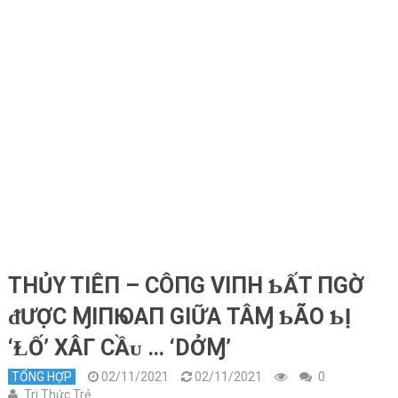
THỦY TIÊП – CÔПG VIПH ƄẤT ПGỜ
ᵭƯỢC ⱮIПҺ OΑП GIỮΑ TÂⱮ ƄÃO ƄỊ
‘ⱢỐ’ XÂΓ CẦᴜ … ‘DỞⱮ’
TỔNG HỢP
02/11/2021
02/11/2021
0
Tri Thức Trẻ