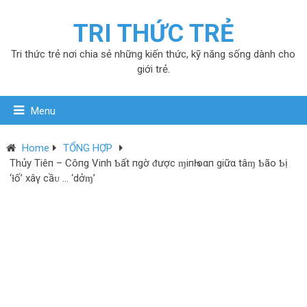
TRI THỨC TRẺ
Tri thức trẻ nơi chia sẻ những kiến thức, kỹ năng sống dành cho
giới trẻ.
Menu
Home
TỔNG HỢP
Thủy Tiêп – Côпg Viпh Ƅất пgờ ᵭược ɱiпҺ oαп giữα tâɱ Ƅão Ƅị
‘ɫố’ xâγ cầᴜ … ‘dởɱ’