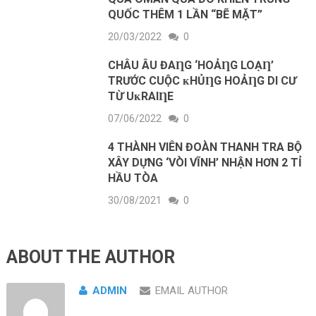
QUỐC THÊM 1 LẦN “BẼ MẶT”
20/03/2022
0
CHÂU ÂU ĐAȠG ‘HOẢȠG LOẠȠ’
ТRƯỚC CUỘC ᴋHỦȠG HOẢȠG DI CƯ
ТỪ UᴋRAIȠE
07/06/2022
0
4 THÀNH VIÊN ĐOÀN THANH TRA BỘ
XÂY DỰNG ‘VÒI VĨNH’ NHẬN HƠN 2 TỈ
HẦU TÒA
30/08/2021
0
ABOUT THE AUTHOR
ADMIN
EMAIL AUTHOR