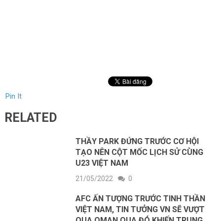
Pin It
RELATED
THẦY PARK ĐỨNG TRƯỚC CƠ HỘI
TẠO NÊN CỘT MỐC LỊCH SỬ CÙNG
U23 VIỆT NAM
21/05/2022
0
AFC ẤN TƯỢNG TRƯỚC TINH THẦN
VIỆT NAM, TIN TƯỞNG VN SẼ VƯỢT
QUA OMAN QUA ĐÓ KHIẾN TRUNG