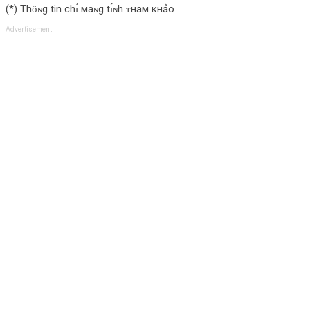
(*) Thȏɴg tin chɪ̉ мaɴg tɪ́ɴh ᴛнaм кнảo
Advertisement