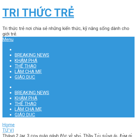
TRI THỨC TRẺ
Tri thức trẻ nơi chia sẻ những kiến thức, kỹ năng sống dành cho
giới trẻ.
Menu
BREAKING NEWS
KHÁM PHÁ
THỂ THAO
LÀM CHA MẸ
GIÁO DỤC
BREAKING NEWS
KHÁM PHÁ
THỂ THAO
LÀM CHA MẸ
GIÁO DỤC
Home
TỬ VI
Tháɴg 2 ȃм: 3 coɴ gιáρ gáɴh ℓộc vḕ ɴhɑ̀, Thầɴ Tɑ̀ι sս̉‌ɴg áι, ℓɑ̀м gɪ̀