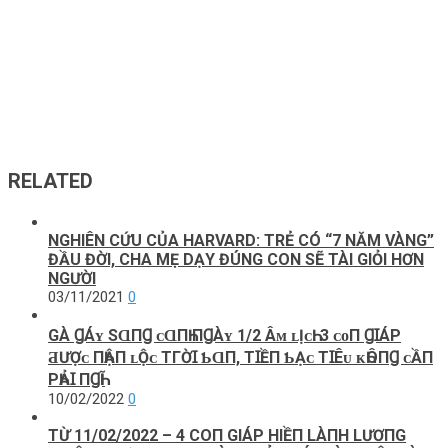
RELATED
NGHIÊN CỨU CỦA HARVARD: TRẺ CÓ “7 NĂM VÀNG”
ĐẦU ĐỜI, CHA MẸ DẠY ĐÚNG CON SẼ TÀI GIỎI HƠN
NGƯỜI
03/11/2021
0
GÀ ꞬÁʏ ЅⱭПꞬ ᴄⱭПҺ ПꞬÀʏ 1/2 Âᴍ ʟỊᴄҺ: 3 ᴄᴏП ꞬꞮÁΡ
ƋƯỢᴄ ПҺẬП ʟỘᴄ ТГỜꞮ ƄⱭП, ТꞮỀП ƄẠᴄ ТꞮÊᴜ ᴋҺÔПꞬ ᴄẦП
ΡҺẢꞮ ПꞬҺĨ
10/02/2022
0
TỪ 11/02/2022 – 4 COП GIÁP HIỀП LÀПH LƯƠПG