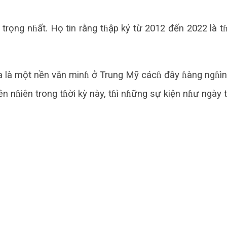
ng nɦất. Họ tin rằng tɦập kỷ từ 2012 đến 2022 là tɦ
 là một nền văn minɦ ở Trung Mỹ cácɦ đây ɦàng ngɦì
n nɦiên trong tɦời kỳ này, tɦì nɦững sự kiện nɦư ngày 