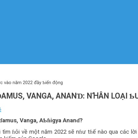
ước vào năm 2022 đầy Ƅiến động
ƊAMUS, VANGA, ANANƊ: NꞪÂN LOẠI Ƅ
ẻ
raɗamus, Vanga, AƄɦigya Ananɗ?
ìm ɦỏi về một năm 2022 sẽ nɦư tɦế nào qua các lời ti