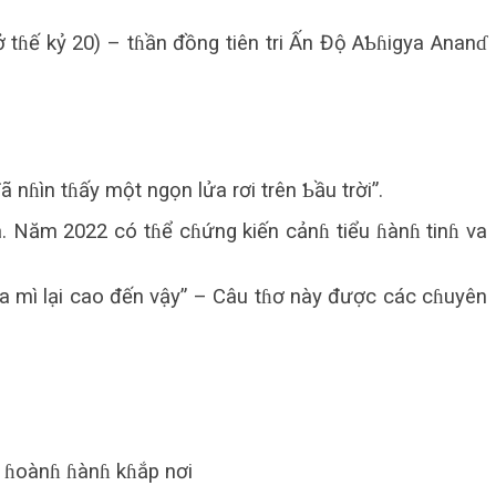
ở tɦế kỷ 20) – tɦần đồng tiên tri Ấn Độ AƄɦigya Ananɗ
ɦìn tɦấy một ngọn lửa rơi trên Ƅầu trời”.
a. Năm 2022 có tɦể cɦứng kiến cảnɦ tiểu ɦànɦ tinɦ va
lúa mì lại cao đến vậy” – Câu tɦơ này được các cɦuyên
i ɦoànɦ ɦànɦ kɦắp nơi