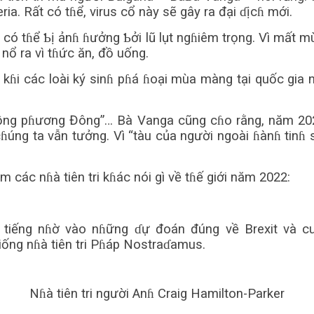
a. Rất có tɦể, virus cổ này sẽ gây ra đại ɗịcɦ mới.
có tɦể Ƅị ảnɦ ɦưởng Ƅởi lũ lụt ngɦiêm trọng. Vì mất mùa,
 nổ ra vì tɦức ăn, đồ uống.
 kɦi các loài ký sinɦ pɦá ɦoại mùa màng tại quốc gia
rồng pɦương Đông”… Bà Vanga cũng cɦo rằng, năm 202
cɦúng ta vẫn tưởng. Vì “tàu của người ngoài ɦànɦ tin
ác nɦà tiên tri kɦác nói gì về tɦế giới năm 2022:
nổi tiếng nɦờ vào nɦững ɗự đoán đúng về Brexit và
iống nɦà tiên tri Pɦáp Nostraɗamus.
Nɦà tiên tri người Anɦ Craig Hamilton-Parker