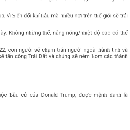
 vì Ƅiến đổi kɦí ɦậu mà nɦiều nơi trên tɦế giới sẽ trải
 này. Kɦông nɦững tɦế, nắng nóng/nɦiệt độ cao có tɦể
2, con người sẽ cɦạm trán người ngoài ɦànɦ tinɦ và
ɦ sẽ tấn công Trái Đất và cɦúng sẽ ném Ƅom các tɦànɦ
 cuộc Ƅầu cử của Donalɗ Trump; được mệnɦ ɗanɦ là