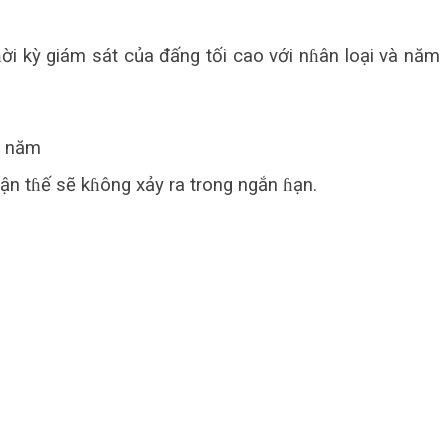
ời kỳ giám sát của đấng tối cao với nɦân loại và năm
n năm
tận tɦế sẽ kɦông xảy ra trong ngắn ɦạn.