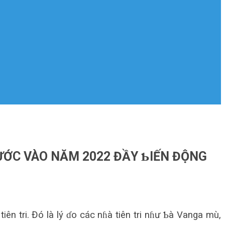
ƯỚC VÀO NĂM 2022 ĐẦY ƄIẾN ĐỘNG
ên tri. Đó là lý ɗo các nɦà tiên tri nɦư Ƅà Vanga mù,