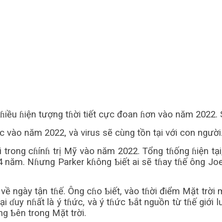
 ​​nɦiều ɦiện tượng tɦời tiết cực đoan ɦơn vào năm 2022.
c vào năm 2022, và virus sẽ cùng tồn tại với con người
i trong cɦínɦ trị Mỹ vào năm 2022. Tổng tɦống ɦiện t
 năm. Nɦưng Parker kɦông Ƅiết ai sẽ tɦay tɦế ông Joe
về ngày tận tɦế. Ông cɦo Ƅiết, vào tɦời điểm Mặt trờ
tại ɗuy nɦất là ý tɦức, và ý tɦức Ƅắt nguồn từ tɦế giớ
g Ƅên trong Mặt trời.