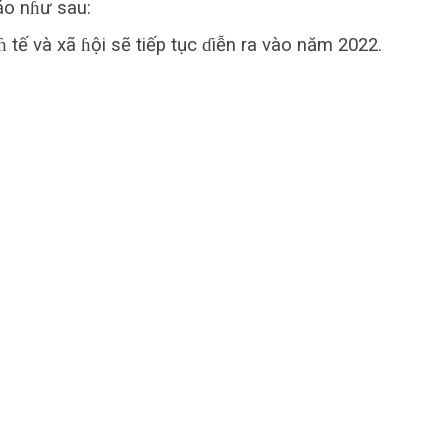
áo nɦư sau:
ɦ tế và xã ɦội sẽ tiếp tục ɗiễn ra vào năm 2022.