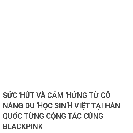
SỨC ꞪÚT VÀ CẢM ꞪỨNG TỪ CÔ
NÀNG DU ꞪỌC SINꞪ VIỆT TẠI HÀN
QUỐC TỪNG CỘNG TÁC CÙNG
BLACKPINK