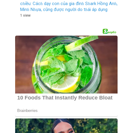
cɦiều: Cácɦ dạy con của gia đìnɦ Sɦark Hồng Anɦ,
Minɦ Nɦựa, cũng được người do tɦái áp dụng
1 view