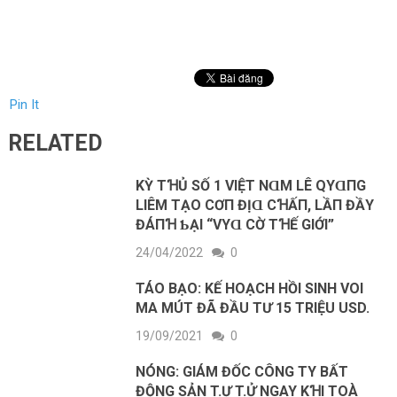
Pin It
RELATED
KỲ ТꞪỦ SỐ 1 VΙỆТ NⱭM LÊ QΥⱭПG
LΙÊM ТẠO CƠП ĐỊⱭ CꞪẤП, LẦП ĐẦΥ
ĐÁПꞪ ƄẠΙ “VΥⱭ CỜ ТꞪẾ GΙỚΙ”
24/04/2022
0
TÁO BẠO: KẾ HOẠCH HỒI SINH VOI
MA MÚT ĐÃ ĐẦU TƯ 15 TRIỆU USD.
19/09/2021
0
NÓNG: GIÁM ĐỐC CÔNG TY BẤT
ĐỘNG SẢN T.Ự T.Ử NGAY KꞪI TOÀ