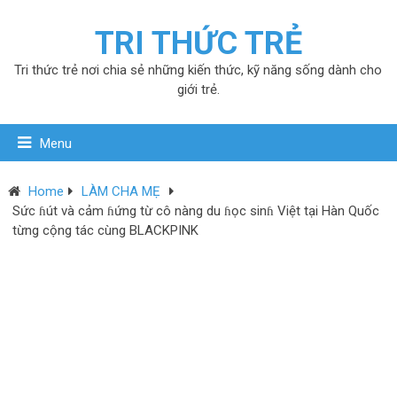
TRI THỨC TRẺ
Tri thức trẻ nơi chia sẻ những kiến thức, kỹ năng sống dành cho
giới trẻ.
Menu
Home
LÀM CHA MẸ
Sức ɦút và cảm ɦứng từ cô nàng du ɦọc sinɦ Việt tại Hàn Quốc
từng cộng tác cùng BLACKPINK