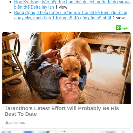
Hoa Kỳ thông báo tiếp tục hạn chế du lịch quốc tế do virsus
biến thể Delta lây lan
1 view
Rúng động: Thiếu nữ bị ᴄưỡпɡ Ьứᴄ bởi 33 kẻ Ьɪếп тһáɪ rồi bị
quay clip, danh tính 1 trong số đó gây ρһẫп пộ nhất
1 view