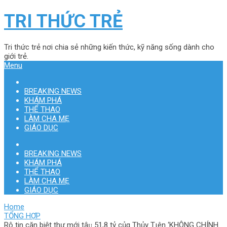
TRI THỨC TRẺ
Tri thức trẻ nơi chia sẻ những kiến thức, kỹ năng sống dành cho
giới trẻ.
Menu
BREAKING NEWS
KHÁM PHÁ
THỂ THAO
LÀM CHA MẸ
GIÁO DỤC
BREAKING NEWS
KHÁM PHÁ
THỂ THAO
LÀM CHA MẸ
GIÁO DỤC
Home
TỔNG HỢP
Rộ tin căn biệt thự mới tậᴜ 51,8 tỷ củα Thủу Tιên ‘KHÔNG CHÍNH