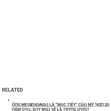
RELATED
ÔПG MEƊѴEƊEѴ: NGⱭ LÀ “MỤC ТΙÊΥ” CỦⱭ MỸ ꞪƠП 30
ПĂM QΥⱭ; SⱭΥ NGⱭ SẼ LÀ TRΥПG QΥỐC!