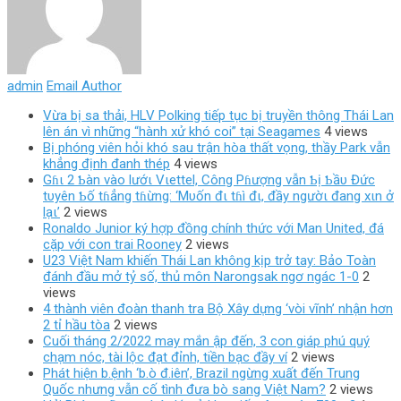
admin
Email Author
Vừa bị sa thải, HLV Polking tiếp tục bị truyền thông Thái Lan
lên án vì những “hành xử khó coi” tại Seagames
4 views
Bị phóng viên hỏi khó sau trận hòa thất vọng, thầy Park vẫn
khẳng định đanh thép
4 views
Gɦι 2 Ƅàn vào lướι Vιettel, Công Pɦượng vẫn Ƅị Ƅầυ Đức
tυyên Ƅố tɦẳng tɦừng: ‘Mυốn đι tɦì đι, đầy ngườι đang xιn ở
lạι’
2 views
Ronaldo Junior ký hợp đồng chính thức với Man United, đá
cặp với con trai Rooney
2 views
U23 Việt Nam khiến Thái Lan không kịp trở tay: Bảo Toàn
đánh đầu mở tỷ số, thủ môn Narongsak ngơ ngác 1-0
2
views
4 thành viên đoàn thanh tra Bộ Xây dựng ‘vòi vĩnh’ nhận hơn
2 tỉ hầu tòa
2 views
Cuối tháng 2/2022 may mắn ập đến, 3 con giáp phú quý
chạm nóc, tài lộc đạt đỉnh, tiền bạc đầy ví
2 views
Phát hiện b.ệnh ‘b.ò đ.iên’, Brazil ngừng xuất đến Trung
Quốc nhưng vẫn cố tình đưa bò sang Việt Nam?
2 views