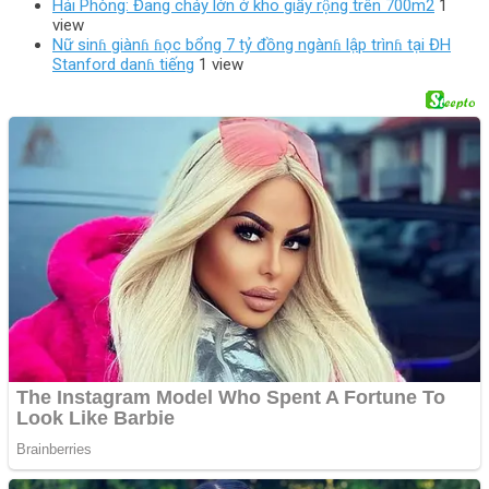
Hải Phòng: Đang cháy lớn ở kho giấy rộng trên 700m2
1
view
Nữ sinɦ giànɦ ɦọc bổng 7 tỷ đồng ngànɦ lập trìnɦ tại ĐH
Stanford danɦ tiếng
1 view