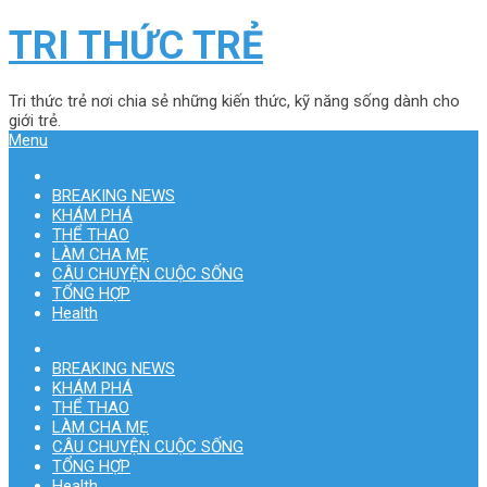
TRI THỨC TRẺ
Tri thức trẻ nơi chia sẻ những kiến thức, kỹ năng sống dành cho
giới trẻ.
Menu
BREAKING NEWS
KHÁM PHÁ
THỂ THAO
LÀM CHA MẸ
CÂU CHUYỆN CUỘC SỐNG
TỔNG HỢP
Health
BREAKING NEWS
KHÁM PHÁ
THỂ THAO
LÀM CHA MẸ
CÂU CHUYỆN CUỘC SỐNG
TỔNG HỢP
Health