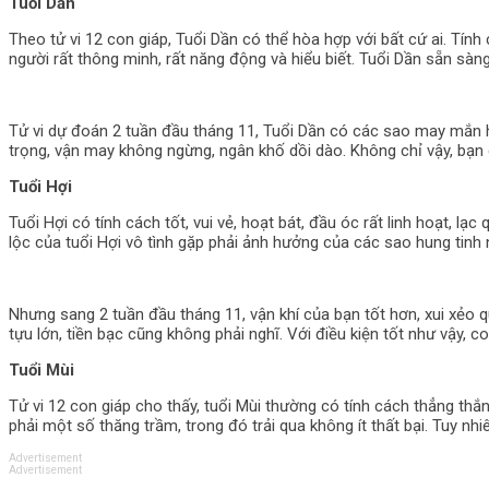
Tuổi Dần
Theo tử vi 12 con giáp, Tuổi Dần có thể hòa hợp với bất cứ ai. Tín
người rất thông minh, rất năng động và hiểu biết. Tuổi Dần sẵn sàng
Tử vi dự đoán 2 tuần đầu tháng 11, Tuổi Dần có các sao may mắn hỗ 
trọng, vận may không ngừng, ngân khố dồi dào. Không chỉ vậy, bạn
Tuổi Hợi
Tuổi Hợi có tính cách tốt, vui vẻ, hoạt bát, đầu óc rất linh hoạt, lạc
lộc của tuổi Hợi vô tình gặp phải ảnh hưởng của các sao hung tinh 
Nhưng sang 2 tuần đầu tháng 11, vận khí của bạn tốt hơn, xui xẻo qu
tựu lớn, tiền bạc cũng không phải nghĩ. Với điều kiện tốt như vậy, 
Tuổi Mùi
Tử vi 12 con giáp cho thấy, tuổi Mùi thường có tính cách thẳng th
phải một số thăng trầm, trong đó trải qua không ít thất bại. Tuy nh
Advertisement
Advertisement