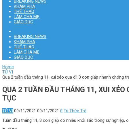
BREAKING NEWS
KHÁM PHÁ
THỂ THAO
LÀM CHA MẸ
GIÁO DỤC
BREAKING NEWS
KHÁM PHÁ
THỂ THAO
LÀM CHA MẸ
GIÁO DỤC
Home
TỬ VI
Qua 2 tuần đầu tháng 11, xui xẻo qua đi, 3 con giáp nhanh chóng trả
QUA 2 TUẦN ĐẦU THÁNG 11, XUI XẺO
TỤC
TỬ VI
09/11/2021
09/11/2021
0
Tri Thức Trẻ
Tuần đầu tháng 11, 3 con giáp có nhiều khởi sắc trong sự nghiệp, có