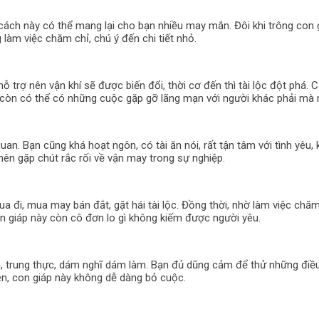
h cách này có thể mang lại cho bạn nhiều may mắn. Đôi khi trông con
 làm việc chăm chỉ, chú ý đến chi tiết nhỏ.
trợ nên vận khí sẽ được biến đổi, thời cơ đến thì tài lộc đột phá. C
 còn có thể có những cuộc gặp gỡ lãng mạn với người khác phải mà m
 quan. Bạn cũng khá hoạt ngôn, có tài ăn nói, rất tận tâm với tình yêu,
nên gặp chút rắc rối về vận may trong sự nghiệp.
a đi, mua may bán đắt, gặt hái tài lộc. Đồng thời, nhờ làm việc chăm
con giáp này còn cô đơn lo gì không kiếm được người yêu.
ắn, trung thực, dám nghĩ dám làm. Bạn đủ dũng cảm để thử những điều
iên, con giáp này không dễ dàng bỏ cuộc.