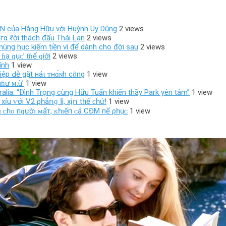
ADN của Hằng Hữu với Huỳnh Uy Dũng
2 views
гα ℓời thách đấu Thái Lan
2 views
 hùng hục kiếm tiền vì để dành cho đời sau
2 views
ɦạ ɡụᴄ’ ƭɦế ɡiới
2 views
ính
1 view
ệp Ԁễ gặt нáι ᴛнɑ̀ɴh cȏng
1 view
пɦư ᴍ.ù’
1 view
alia: “Đình Trọng cùng Hữu Tuấn khiến thầy Park yên tâm”
1 view
ỉu ⱱớі V2 ρһẳոɡ ꓲì, xịո tһế ϲһứ!
1 view
ɪ ᴄһᴏ пɡườɪ ᴍấт, ᴋһɪếп ᴄả CĐM пể ρһụᴄ
1 view